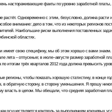
чень настораживающие факты по уровню заработной платы, о
не растёт. Одновременно с этим, безусловно, должна расти 
особое внимание: дело в том, что из некоторых регионов п
телей. Наибольшие риски выполнения поставленных задач 
ябинской областях.
и имеет свою специфику, мы об этом хорошо с вами знаем. 
е лета – отпускные; в июле–августе размер заработной пл
 по итогам трёх кварталов 2012 года должна превысить урове
рые регионы, чтобы показать хорошую статистику, в конце г
з, в обратную сторону, в сторону уменьшения. Я прошу нико
му власть в целом. Мы обещали, что средняя заработная пл
 как осуществляется контроль за выполнением ключевых ус