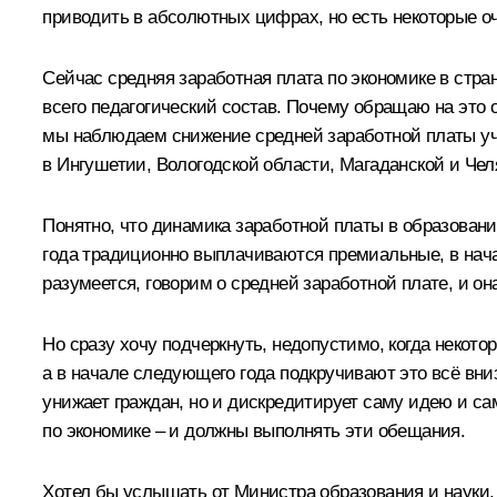
приводить в абсолютных цифрах, но есть некоторые о
Сейчас средняя заработная плата по экономике в стра
всего педагогический состав. Почему обращаю на это 
мы наблюдаем снижение средней заработной платы учи
в Ингушетии, Вологодской области, Магаданской и Чел
Понятно, что динамика заработной платы в образовани
года традиционно выплачиваются премиальные, в начал
разумеется, говорим о средней заработной плате, и она
Но сразу хочу подчеркнуть, недопустимо, когда некото
а в начале следующего года подкручивают это всё вни
унижает граждан, но и дискредитирует саму идею и са
по экономике – и должны выполнять эти обещания.
Хотел бы услышать от Министра образования и науки,