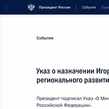
Президент России
События
Стру
Президент
Администрация
Государст
Новости
Стенограммы
Поездки
Те
События
Показа
Указ о назначении Иг
регионального развит
Заседание Совета по модернизаци
и инновационному развитию
24 октября 2012 года, 17:30
Московская обл
Президент подписал Указ «О Ми
Российской Федерации».