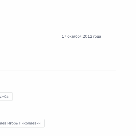
идентом Южной Осетии
17 октября 2012 года
к
иктором Януковичем
6
асть, Ново-Огарёво
лужба
мам моногородов
яев Игорь Николаевич
7
4м
асть, Ново-Огарёво