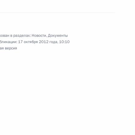
ой «Роснефти» Игорем
3
ован в разделах:
Новости
,
Документы
бликации:
17 октября 2012 года, 10:10
асть, Ново-Огарёво
ая версия
 России
о общественным проектам