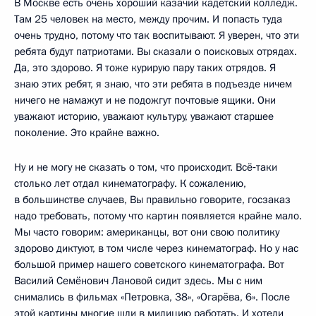
В Москве есть очень хороший казачий кадетский колледж.
Там 25 человек на место, между прочим. И попасть туда
очень трудно, потому что так воспитывают. Я уверен, что эти
ребята будут патриотами. Вы сказали о поисковых отрядах.
Да, это здорово. Я тоже курирую пару таких отрядов. Я
знаю этих ребят, я знаю, что эти ребята в подъезде ничем
ничего не намажут и не подожгут почтовые ящики. Они
уважают историю, уважают культуру, уважают старшее
поколение. Это крайне важно.
Ну и не могу не сказать о том, что происходит. Всё‑таки
столько лет отдал кинематографу. К сожалению,
в большинстве случаев, Вы правильно говорите, госзаказ
надо требовать, потому что картин появляется крайне мало.
Мы часто говорим: американцы, вот они свою политику
здорово диктуют, в том числе через кинематограф. Но у нас
большой пример нашего советского кинематографа. Вот
Василий Семёнович Лановой сидит здесь. Мы с ним
снимались в фильмах «Петровка, 38», «Огарёва, 6». После
этой картины многие шли в милицию работать. И хотели