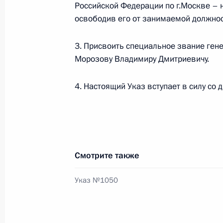
Российской Федерации по г.Москве – 
освободив его от занимаемой должнос
В законодательство внесены изме
3. Присвоить специальное звание ген
возможность предоставления госуд
Морозову Владимиру Дмитриевичу.
услуг по принципу «одного окна»
2 августа 2012 года, 09:40
4. Настоящий Указ вступает в силу со 
Внесены изменения в Трудовой код
культуре и спорте
Смотрите также
2 августа 2012 года, 09:20
Указ №1050
Подписан Указ о Совете при Прези
физической культуры и спорта