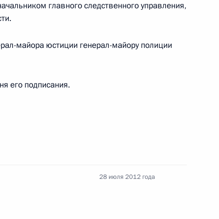
начальником главного следственного управления,
ти.
нения, предусматривающие
ерал-майора юстиции генерал-майору полиции
арственных и муниципальных
дня его подписания.
екс и закон о физической
28 июля 2012 года
денте по развитию