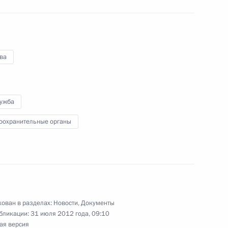
етеранам ВДВ с Днём
ва
лужба
оохранительные органы
10
4м
ован в разделах:
Новости
,
Документы
бликации:
31 июля 2012 года, 09:10
ровых судей
ая версия