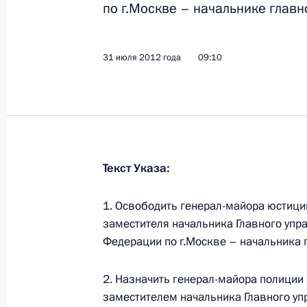
по г.Москве – начальнике главн
Внесены изменения в законодател
деятельность в кредитной сфере
31 июля 2012 года
09:10
2 августа 2012 года, 10:10
Владимир Путин встретится с Пре
Саргсяном
Текст Указа:
2 августа 2012 года, 10:00
1. Освободить генерал-майора юстици
заместителя начальника Главного упр
Подписан закон, направленный на 
Федерации по г.Москве – начальника 
принятия мер соцподдержки насел
возникновении кризисных явлений
2. Назначить генерал-майора полици
2 августа 2012 года, 09:50
заместителем начальника Главного уп