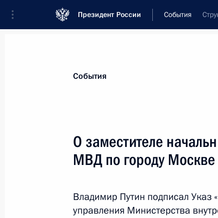
Президент России
События
Стру
Президент
Администрация
Государст
Новости
Стенограммы
Поездки
Те
События
Показа
О заместителе начальн
МВД по городу Москве
Подписан закон, совершенствующи
деятельности на финансовых рынка
2 августа 2012 года, 10:30
Владимир Путин подписал Указ «
управления Министерства внутр