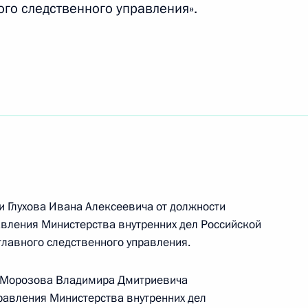
ого следственного управления».
ьство, регулирующие
зидентом Армении Сержем
и Глухова Ивана Алексеевича от должности
авления Министерства внутренних дел Российской
создание правовых основ для
главного следственного управления.
ения и экономики при
и Морозова Владимира Дмитриевича
равления Министерства внутренних дел