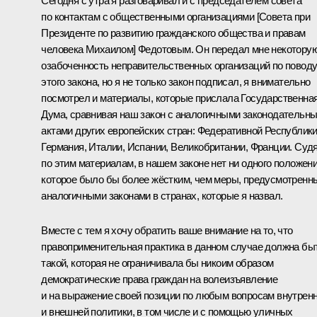
Сегодня с утра я разговаривал и с председателем совета
по контактам с общественными организациями [Совета при
Президенте по развитию гражданского общества и правам
человека Михаилом] Федотовым. Он передал мне некотору
озабоченность неправительственных организаций по повод
этого закона, но я не только закон подписал, я внимательно
посмотрел и материалы, которые прислала Государственна
Дума, сравнивая наш закон с аналогичными законодательн
актами других европейских стран: Федеративной Республик
Германия, Италии, Испании, Великобритании, Франции. Суд
по этим материалам, в нашем законе нет ни одного положени
которое было бы более жёстким, чем меры, предусмотренн
аналогичными законами в странах, которые я назвал.
Вместе с тем я хочу обратить ваше внимание на то, что
правоприменительная практика в данном случае должна бы
такой, которая не ограничивала бы никоим образом
демократические права граждан на волеизъявление
и на выражение своей позиции по любым вопросам внутрен
и внешней политики, в том числе и с помощью уличных