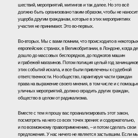
шествий, мероприятий, митингов и так далее. Но это всё
должно быть организовано таким образом, чтобы не наноси
ущерба другим гражданам, которые в этих мероприятиях
участия не принимают. Это во‑первых.
Во‑вторых. Мы с вами помним, что происходило в некоторы
европейских странах, в Великобритании, в Лондоне, когда д
дошло до массовых беспорядков, до поджогов машин
и грабежей магазинов. Потом полиция целый год зачинщико
этих событий искала, и все были привлечены к судебной
ответственности. Но общество, гарантируя части граждан
права на выражение своего мнения, в том числе и с помощь
уличных мероприятий, должно оградить других граждан,
общество в целом от радикализма.
Вместе с тем я прошу вас проанализировать этот закон,
посмотреть на него со всех точек зрения: и содержательно,
и по возможному правоприменению, – и потом сделать свои
предложения. У нас ничего не является застывшим. Если м