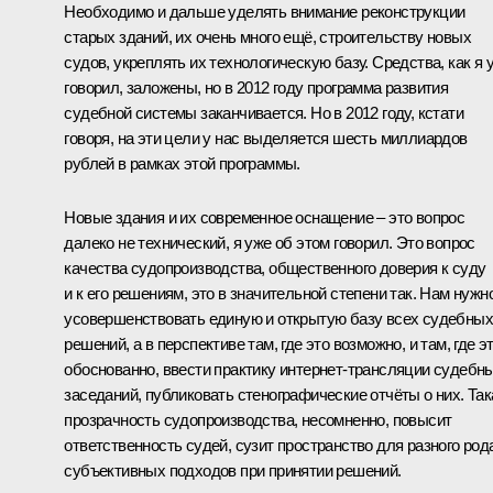
Необходимо и дальше уделять внимание реконструкции
старых зданий, их очень много ещё, строительству новых
судов, укреплять их технологическую базу. Средства, как я 
говорил, заложены, но в 2012 году программа развития
судебной системы заканчивается. Но в 2012 году, кстати
говоря, на эти цели у нас выделяется шесть миллиардов
рублей в рамках этой программы.
Новые здания и их современное оснащение – это вопрос
далеко не технический, я уже об этом говорил. Это вопрос
качества судопроизводства, общественного доверия к суду
и к его решениям, это в значительной степени так. Нам нужн
усовершенствовать единую и открытую базу всех судебных
решений, а в перспективе там, где это возможно, и там, где э
обоснованно, ввести практику интернет-трансляции судебн
заседаний, публиковать стенографические отчёты о них. Так
прозрачность судопроизводства, несомненно, повысит
ответственность судей, сузит пространство для разного род
субъективных подходов при принятии решений.