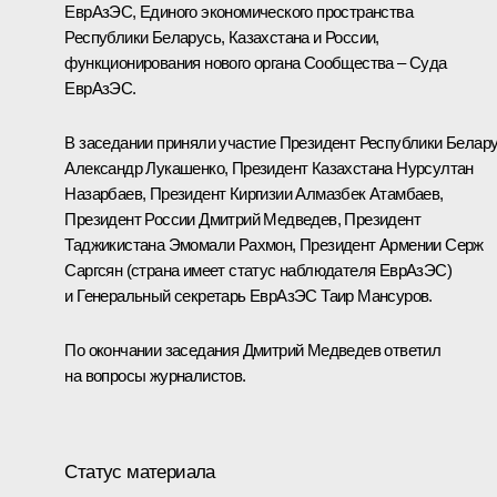
ЕврАзЭС
, Единого экономического пространства
Республики Беларусь, Казахстана и России,
функционирования нового органа Сообщества – Суда
ЕврАзЭС.
В заседании приняли участие Президент Республики Белар
Александр Лукашенко
, Президент Казахстана
Нурсултан
Назарбаев
, Президент Киргизии
Алмазбек Атамбаев
,
Президент России Дмитрий Медведев, Президент
Таджикистана
Эмомали Рахмон
, Президент Армении
Серж
Саргсян
(страна имеет статус наблюдателя ЕврАзЭС)
и Генеральный секретарь ЕврАзЭС Таир Мансуров.
По окончании заседания Дмитрий Медведев ответил
на вопросы журналистов.
Статус материала