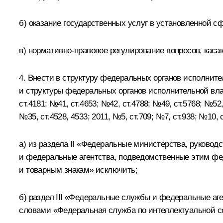
б) оказание государственных услуг в установленной с
в) нормативно-правовое регулирование вопросов, каса
4. Внести в структуру федеральных органов исполнит
и структуры федеральных органов исполнительной влас
ст.4181; №41, ст.4653; №42, ст.4788; №49, ст.5768; №52, 
№35, ст.4528, 4533; 2011, №5, ст.709; №7, ст.938; №10
а) из раздела II «Федеральные министерства, руков
и федеральные агентства, подведомственные этим фе
и товарным знакам» исключить;
б) раздел III «Федеральные службы и федеральные аг
словами «Федеральная служба по интеллектуальной с