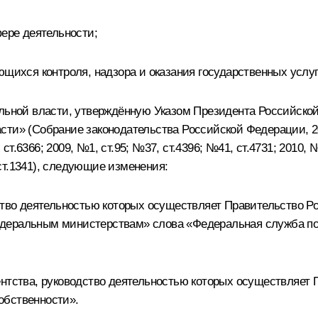
фере деятельности;
ющихся контроля, надзора и оказания государственных услу
ельной власти, утверждённую Указом Президента Российско
ти» (Собрание законодательства Российской Федерации, 200
ст.6366; 2009, №1, ст.95; №37, ст.4396; №41, ст.4731; 2010, №
, ст.1341), следующие изменения:
одство деятельностью которых осуществляет Правительство
деральным министерствам» слова «Федеральная служба по 
ентства, руководство деятельностью которых осуществляет
обственности».