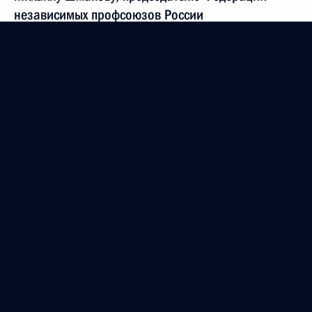
независимых профсоюзов России
12 августа 2014 года, 09:15
Хасану Рухани, Президенту Исламской Республики
Иран
10 августа 2014 года, 14:40
Си Цзиньпину, Председателю Китайской Народной
Республики
10 августа 2014 года, 14:35
Олегу Стриженову, актёру театра и кино,
народному артисту СССР