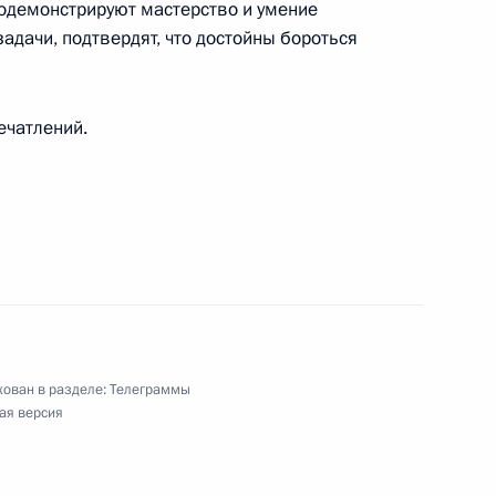
 кино, народной артистке РСФСР
одемонстрируют мастерство и умение
адачи, подтвердят, что достойны бороться
ечатлений.
ропологии и этнографии имени Петра Великого
ован в разделе:
Телеграммы
ая версия