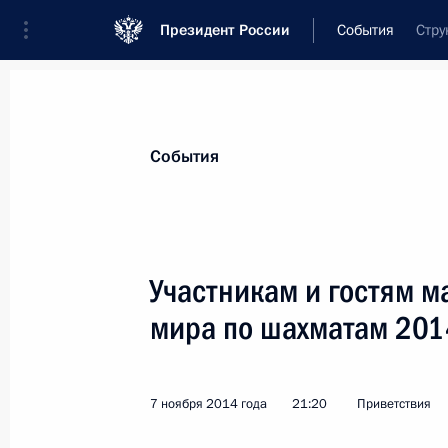
Президент России
События
Стру
Президент
Администрация
Государст
Новости
Стенограммы
Поездки
Те
События
Показа
Участникам и гостям м
мира по шахматам 201
Евгению Хорошевцеву, диктору, на
8 декабря 2014 года, 19:00
7 ноября 2014 года
21:20
Приветствия