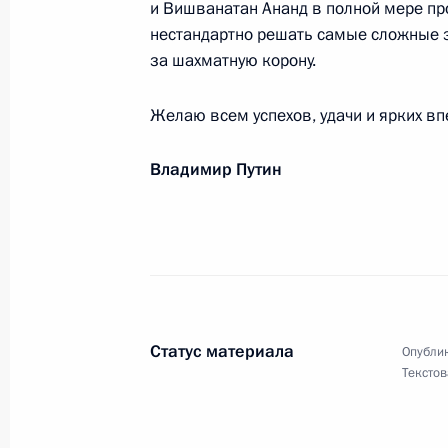
Галине Польских, актрисе театра и
и Вишванатан Ананд в полной мере пр
нестандартно решать самые сложные з
27 ноября 2014 года, 09:00
за шахматную корону.
Желаю всем успехов, удачи и ярких вп
Коллективу ФГБУ науки «Музей ант
(Кунсткамера)» РАН
Владимир Путин
24 ноября 2014 года, 09:15
Татьяне Тихоновой
24 ноября 2014 года, 09:10
Статус материала
Опублик
Текстов
Николаю Добронравову, поэту
22 ноября 2014 года, 10:40