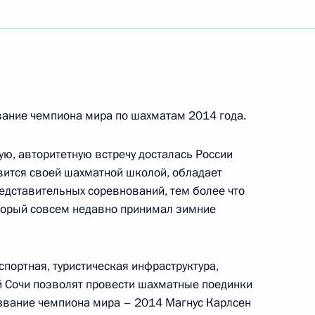
ке СССР, лауреату Государственной премии
нной церемонии награждения премией
 «Возвращение в жизнь»
звание чемпиона мира по шахматам 2014 года.
ную, авторитетную встречу досталась России
авится своей шахматной школой, обладает
дставительных соревнований, тем более что
оторый совсем недавно принимал зимние
рства Палестина
спортная, туристическая инфраструктура,
й Сочи позволят провести шахматные поединки
 звание чемпиона мира – 2014 Магнус Карлсен