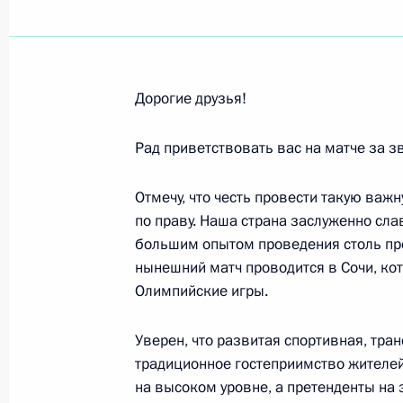
Алисе Фрейндлих, народной артист
8 декабря 2014 года, 09:00
Дорогие друзья!
Участникам и гостям IX торжестве
Паралимпийского комитета России
Рад приветствовать вас на матче за 
3 декабря 2014 года, 09:20
Отмечу, что честь провести такую важ
по праву. Наша страна заслуженно сл
большим опытом проведения столь пре
Ноябрь 2014 года
нынешний матч проводится в Сочи, к
Олимпийские игры.
Махмуду Аббасу, Президенту Госуда
29 ноября 2014 года, 12:00
Уверен, что развитая спортивная, тран
традиционное гостеприимство жителе
на высоком уровне, а претенденты на