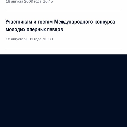
18 августа 2009 года, 10:45
Участникам и гостям Международного конкурса
молодых оперных певцов
18 августа 2009 года, 10:30
Владимиру Харченко, научному руководителю
Российского научного центра
рентгенорадиологии, заслуженному деятелю
науки России, академику Российской академии
медицинских наук
18 августа 2009 года, 10:15
Коллективу и ветеранам Иркутского