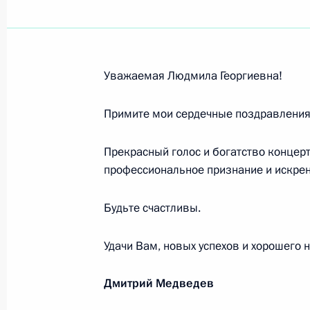
Эдуарду Хилю, певцу, народному а
4 сентября 2009 года, 11:30
Уважаемая Людмила Георгиевна!
Нине Ургант, актрисе, народной а
Примите мои сердечные поздравления
4 сентября 2009 года, 11:00
Прекрасный голос и богатство концер
профессиональное признание и искре
Виктору Бычкову, артисту театра и
Будьте счастливы.
4 сентября 2009 года, 10:50
Удачи Вам, новых успехов и хорошего 
Дмитрий Медведев
Участникам и гостям VII Междунар
век»