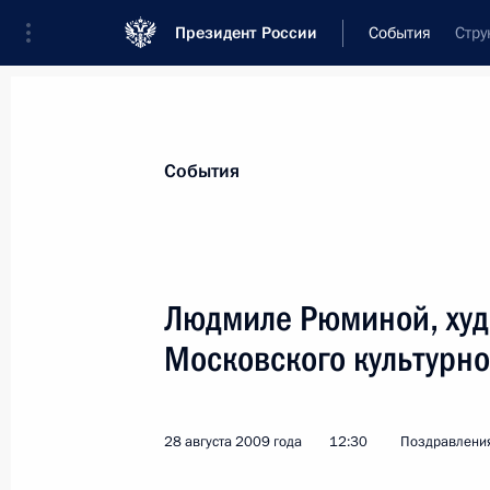
Президент России
События
Стру
Президент
Администрация
Государст
Новости
Стенограммы
Поездки
Те
События
Показа
Людмиле Рюминой, худ
Московского культурно
Юрию Платонову, народному архите
проектного и научно-исследователь
4 сентября 2009 года, 11:45
28 августа 2009 года
12:30
Поздравлени