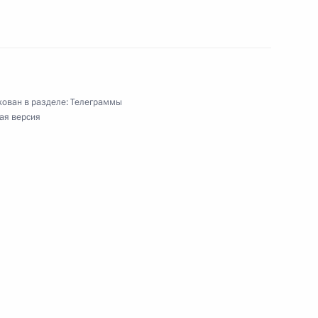
тра, кино и эстрады, народному артисту России
ован в разделе:
Телеграммы
ая версия
о фигурному катанию, заслуженному тренеру
импийской чемпионке по фехтованию,