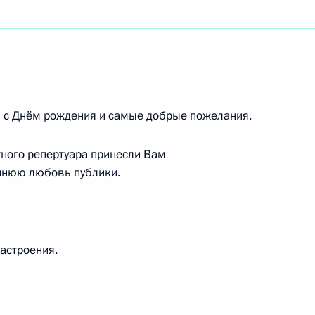
ртисту РСФСР
ртистке РСФСР
 с Днём рождения и самые добрые пожелания.
тного репертуара принесли Вам
ннюю любовь публики.
 кино, лауреату Государственной премии России
настроения.
одного банковского форума «Банки России — XXI