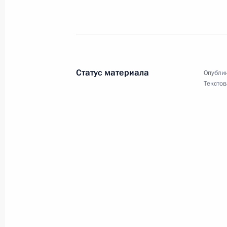
3 сентября 2009 года, 12:00
Александру Филиппенко, актёру теа
Статус материала
Опублик
2 сентября 2009 года, 12:00
Текстов
Август 2009 года
Игорю Москвину, мастеру спорта п
СССР
31 августа 2009 года, 11:30
Галине Гороховой, трёхкратной ол