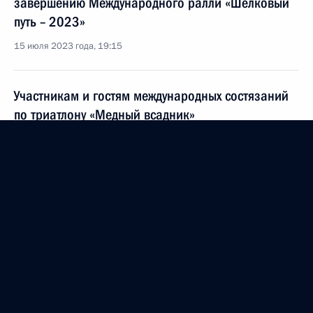
завершению Международного ралли «Шёлковый
путь – 2023»
15 июля 2023 года, 19:15
Участникам и гостям международных состязаний
по триатлону «Медный всадник»
15 июля 2023 года, 11:00
Сборной команде школьников России,
участвовавшей в 8-й Европейской
географической олимпиаде в Белграде (Сербия)
14 июля 2023 года, 21:30
Сборной команде школьников России,