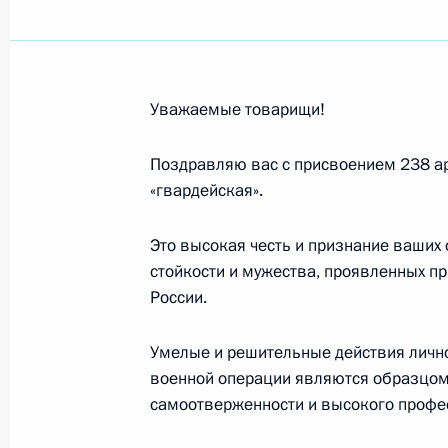
Участникам, организаторам и гост
пароход»
30 августа 2023 года, 19:00
Уважаемые товарищи!
Коллективу Тульского государствен
Поздравляю вас с присвоением 238 а
«гвардейская».
30 августа 2023 года, 13:15
Это высокая честь и признание ваших 
стойкости и мужества, проявленных пр
Президенту Республики Беларусь А
России.
30 августа 2023 года, 09:00
Умелые и решительные действия лично
военной операции являются образцом 
самоотверженности и высокого профе
Жителям Ростовской области
30 августа 2023 года, 09:00