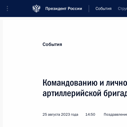
Президент России
События
Стру
Президент
Администрация
Государст
Новости
Стенограммы
Поездки
Те
События
Показа
Командованию и лично
артиллерийской брига
Садыру Жапарову, Президенту Кирг
31 августа 2023 года, 09:00
25 августа 2023 года
14:50
Поздравлени