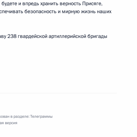
будете и впредь хранить верность Присяге,
еспечивать безопасность и мирную жизнь наших
кому Тихону, насельникам Свято-Успенского
стникам торжеств, приуроченных к 550-летию
ву 238 гвардейской артиллерийской бригады
го монастыря
ован в разделе:
Телеграммы
отрасли России
ая версия