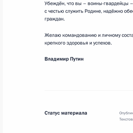
Убеждён, что вы – воины-гвардейцы – 
с честью служить Родине, надёжно об
граждан.
Митрополиту Псковскому и Порховс
Псково-Печерского монастыря, уча
Желаю командованию и личному соста
Свято-Успенского Псково-Печерско
крепкого здоровья и успехов.
28 августа 2023 года, 12:50
Владимир Путин
Родным и близким Г.А.Панфилова
27 августа 2023 года, 20:30
Статус материала
Опублик
Работникам и ветеранам угольной 
Текстов
27 августа 2023 года, 09:00