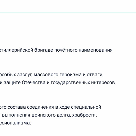
ям детского музыкального фестиваля «Белый
ного музея оружия
ртиллерийской бригаде почётного наименования
особых заслуг, массового героизма и отваги,
и защите Отечества и государственных интересов
лександру Лукашенко
го состава соединения в ходе специальной
выполнения воинского долга, храбрости,
ссионализма.