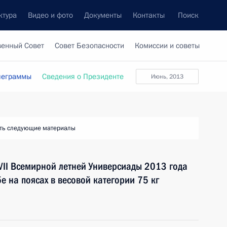
ктура
Видео и фото
Документы
Контакты
Поиск
венный Совет
Совет Безопасности
Комиссии и советы
леграммы
Сведения о Президенте
июнь, 2013
ть следующие материалы
VII Всемирной летней Универсиады 2013 года
е на поясах в весовой категории 75 кг