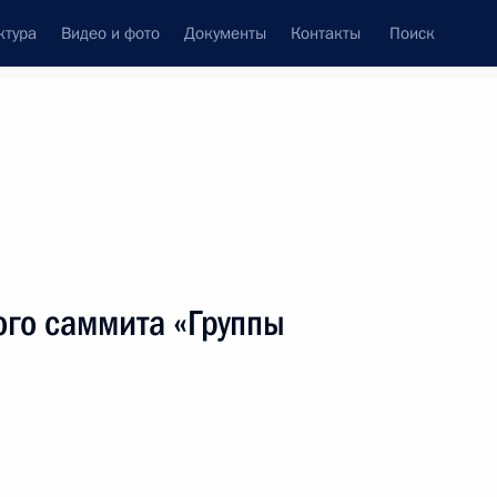
ктура
Видео и фото
Документы
Контакты
Поиск
венный Совет
Совет Безопасности
Комиссии и советы
леграммы
Сведения о Президенте
июнь, 2013
ть следующие материалы
ого саммита «Группы
VII Всемирной летней Универсиады 2013 года
е на поясах в весовой категории 75 кг