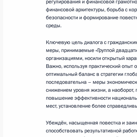
регулирования и финансовой грамотн
6 июля 2013 года, 12:00
финансовой архитектуры, борьба с ко
безопасности и формирование повестк
среды.
Нурсултану Назарбаеву, Президенту
Ключевую цель диалога с граждански
6 июля 2013 года, 12:00
меры, принимаемые «Группой двадца
организациями, носили открытый харак
Важно, используя практический опыт 
Юрию Маликову, народному артист
оптимальный баланс в стратегии глоб
последовательна – меры экономическ
6 июля 2013 года, 11:00
снижением уровня жизни, а наоборот, 
повышение эффективности национальн
мест, установление более справедлив
Тамаре Синявской, оперной певице
Убеждён, насыщенная повестка и заин
6 июля 2013 года, 10:00
способствовать результативной рабо