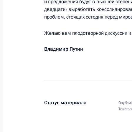
и предложения будут в высшей степен
двадцати» выработать консолидирова
Участникам ралли «Шёлковый путь
проблем, стоящих сегодня перед мир
5 июля 2013 года, 18:00
Желаю вам плодотворной дискуссии и 
Владимир Путин
Участникам, организаторам и гост
3 июля 2013 года, 08:00
Участникам и гостям X Скачек на п
1 июля 2013 года, 20:00
Статус материала
Опублик
Текстов
Александру Курляндскому, писател