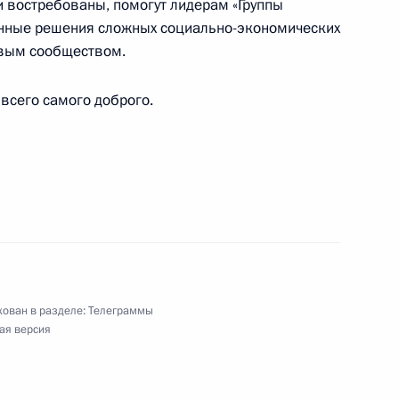
и востребованы, помогут лидерам «Группы
нные решения сложных социально-экономических
-2013»
овым сообществом.
всего самого доброго.
ям VI Международного военно-морского салона
риз Президента России
ован в разделе:
Телеграммы
ая версия
ю, сценаристу анимационного кино