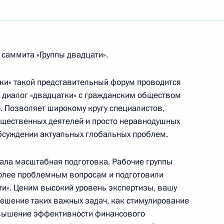
VII Всемирной летней Универсиады 2013 года
кам в воду с трамплина 3 метра
 саммита «Группы двадцати».
ки» такой представительный форум проводится
 А.П. Чехова, народному артисту РСФСР
й диалог «двадцатки» с гражданским обществом
. Позволяет широкому кругу специалистов,
бщественных деятелей и просто неравнодушных
обсуждении актуальных глобальных проблем.
и речного транспорта
ала масштабная подготовка. Рабочие группы
олее проблемным вопросам и подготовили
ти». Ценим высокий уровень экспертизы, вашу
решение таких важных задач, как стимулирование
повышение эффективности финансового