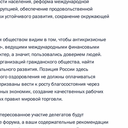
ости населения, реформа международной
ррупцией, обеспечение продовольственной
и устойчивого развития, сохранение окружающей
 Республики Казахстан
м обществом видим в том, чтобы антикризисные
ти», ведущими международными финансовыми
тер, а значит, пользовались доверием людей.
организаций гражданского общества, найти
у России
ального развития. Позиция России здесь
ого оздоровления не должны оплачиваться
призваны вести к росту благосостояния через
ых экономик, создание качественных рабочих
ых правил мировой торговли.
, народной артистке СССР
тересованное участие делегатов будут
те форума, а ваши содержательные рекомендации