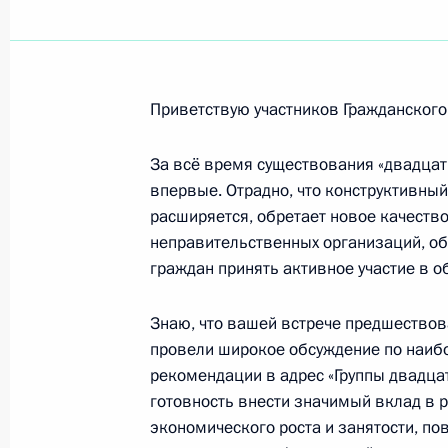
Евгению Кузнецову, победителю XX
в Казани в соревнованиях по прыж
8 июля 2013 года, 09:30
Приветствую участников Гражданского
За всё время существования «двадцат
Андрею Мягкову, актёру МХТ имени
впервые. Отрадно, что конструктивны
расширяется, обретает новое качество
8 июля 2013 года, 09:00
неправительственных организаций, о
граждан принять активное участие в 
Работникам и ветеранам морского 
Знаю, что вашей встрече предшествов
провели широкое обсуждение по наиб
7 июля 2013 года, 11:00
рекомендации в адрес «Группы двадца
готовность внести значимый вклад в 
экономического роста и занятости, 
Господину Войцеху Ярузельскому