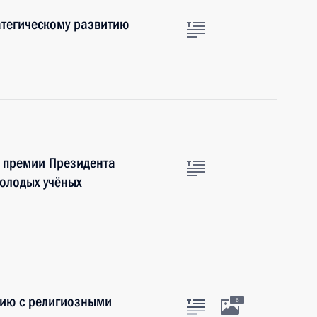
атегическому развитию
е премии Президента
молодых учёных
вию с религиозными
5