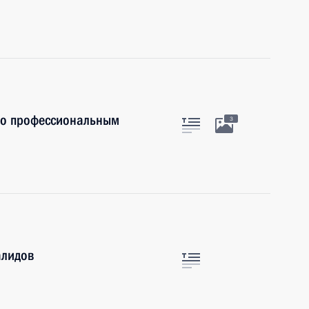
по профессиональным
3
алидов