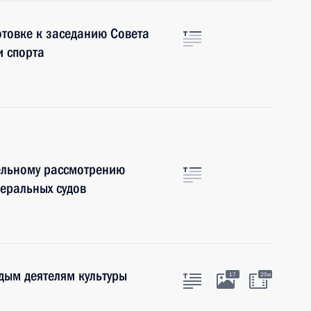
отовке к заседанию Совета
и спорта
ельному рассмотрению
деральных судов
дым деятелям культуры
17
25м