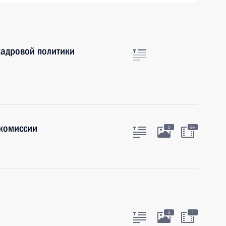
кадровой политики
комиссии
5
8м
:
5