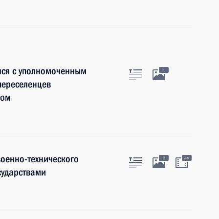
лся с уполномоченным
1
переселенцев
ком
оенно-технического
2
4м
сударствами