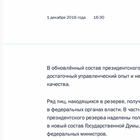
8 декабря 2016 года, четверг
1 декабря 2016 года
16:30
Заседание Комиссии по вопросам г
и резерва управленческих кадров
8 декабря 2016 года, 20:00
В обновлённый состав президентског
достаточный управленческий опыт и 
Заседание Совета по развитию гр
качества.
и правам человека
8 декабря 2016 года, 18:30
Москва, Кремль
Ряд лиц, находящихся в резерве, полу
в федеральных органах власти. В част
президентского резерва наделены по
в новый состав Государственной Думы
Заседание Национального совета 
федеральных министров.
квалификациям