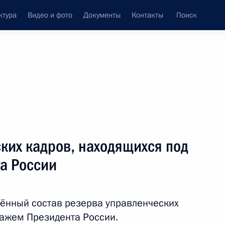
ктура
Видео и фото
Документы
Контакты
Поиск
венный Совет
Совет Безопасности
Комиссии и советы
ах
декабрь, 2016
Показать
ких кадров, находящихся под
а России
ённый состав резерва управленческих
нажем Президента России.
ть следующие материалы