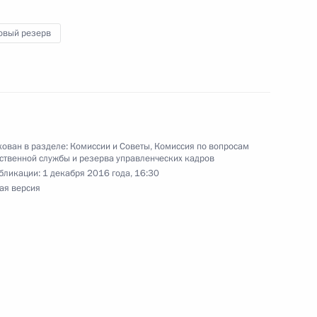
овый резерв
льтуре и искусству и Совета
:
10
ован в разделе:
Комиссии и Советы
,
Комиссия по вопросам
ственной службы и резерва управленческих кадров
бликации:
1 декабря 2016 года, 16:30
 находящихся под патронажем
ая версия