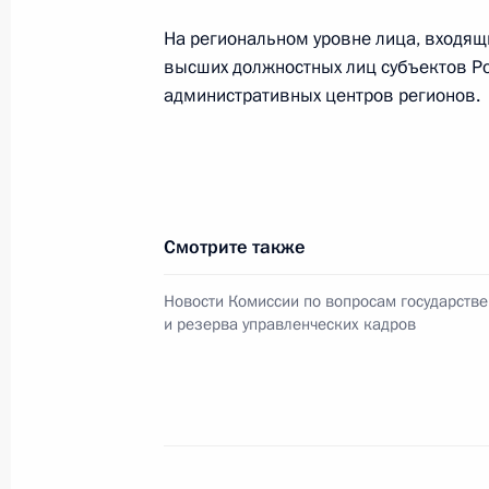
8 декабря 2016 года, 17:30
Москва
На региональном уровне лица, входящ
высших должностных лиц субъектов Р
административных центров регионов.
Президент вручил Государственны
достижения в области благотворит
деятельности
8 декабря 2016 года, 13:45
Москва, Кремль
Смотрите также
Новости Комиссии по вопросам государств
7 декабря 2016 года, среда
и резерва управленческих кадров
Заседание Комиссии по делам инв
7 декабря 2016 года, 17:00