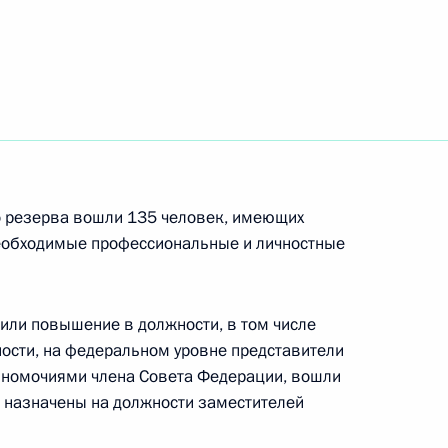
осударственной службы
о резерва вошли 135 человек, имеющих
необходимые профессиональные и личностные
ажданского общества
9
5м
чили повышение в должности, в том числе
ности, на федеральном уровне представители
лномочиями члена Совета Федерации, вошли
, назначены на должности заместителей
по профессиональным
7