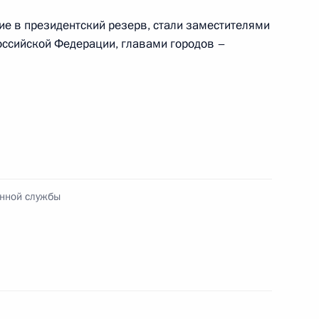
ие в президентский резерв, стали заместителями
оссийской Федерации, главами городов –
е премии за выдающиеся
10
13м
ельной и правозащитной
енной службы
алидов