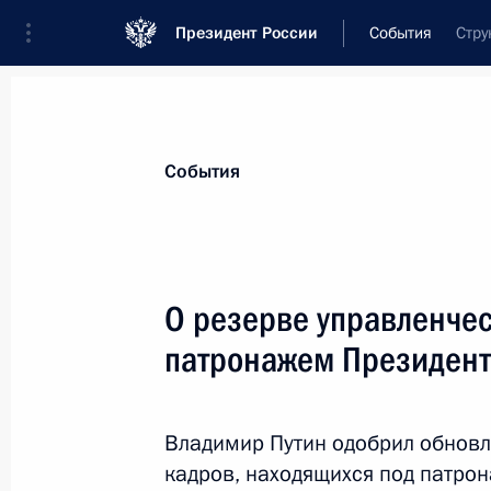
Президент России
События
Стру
Президент
Администрация
Государст
Новости
Сведения о комиссиях и совет
События
Отдельная комиссия или совет
Все комиссии и советы
О резерве управленчес
патронажем Президент
Владимир Путин одобрил обновл
кадров, находящихся под патро
Показа