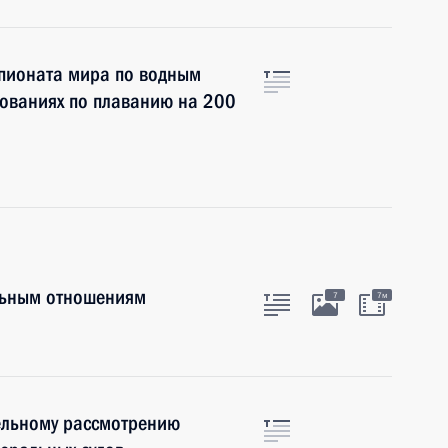
пионата мира по водным
нованиях по плаванию на 200
льным отношениям
7
7м
ельному рассмотрению