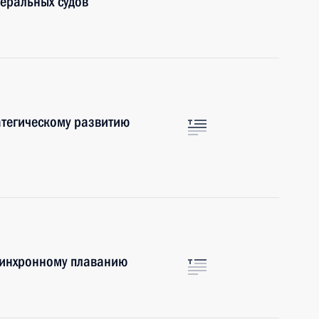
деральных судов
атегическому развитию
синхронному плаванию