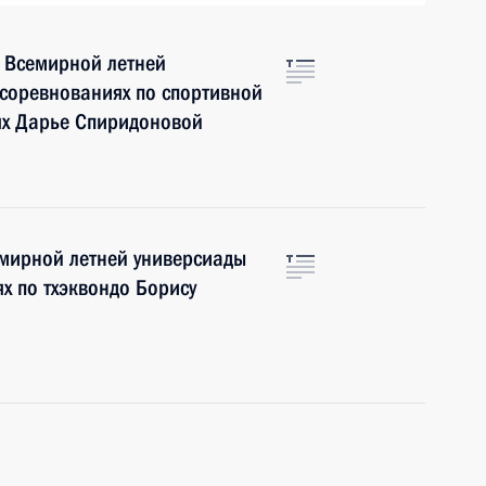
X Всемирной летней
 соревнованиях по спортивной
ях Дарье Спиридоновой
емирной летней универсиады
х по тхэквондо Борису