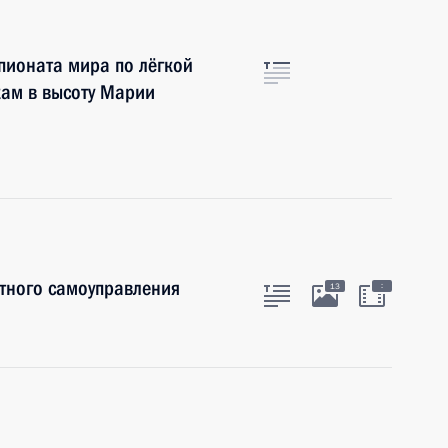
пионата мира по лёгкой
кам в высоту Марии
тного самоуправления
:
13