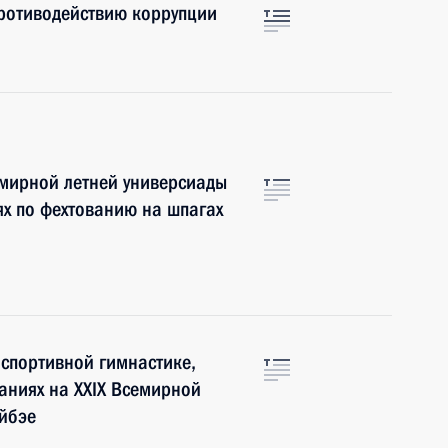
противодействию коррупции
емирной летней универсиады
ях по фехтованию на шпагах
спортивной гимнастике,
аниях на XXIX Всемирной
айбэе