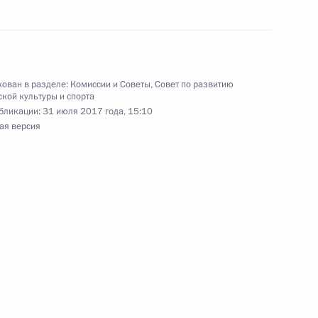
семирной летней универсиады
рыжках в воду с 10-метровой
ован в разделе:
Комиссии и Советы
,
Совет по развитию
кой культуры и спорта
Измайлову
бликации:
31 июля 2017 года, 15:10
ая версия
кадровой политики