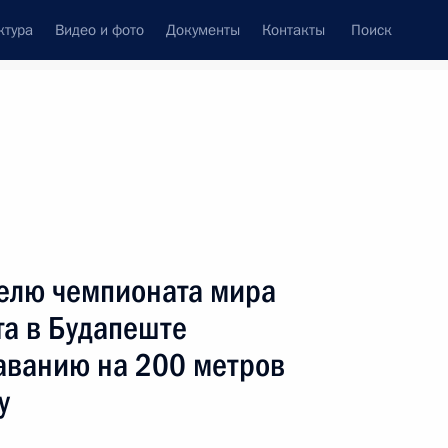
ктура
Видео и фото
Документы
Контакты
Поиск
венный Совет
Совет Безопасности
Комиссии и советы
ах
август, 2017
Показать
елю чемпионата мира
та в Будапеште
лаванию на 200 метров
у
ть следующие материалы