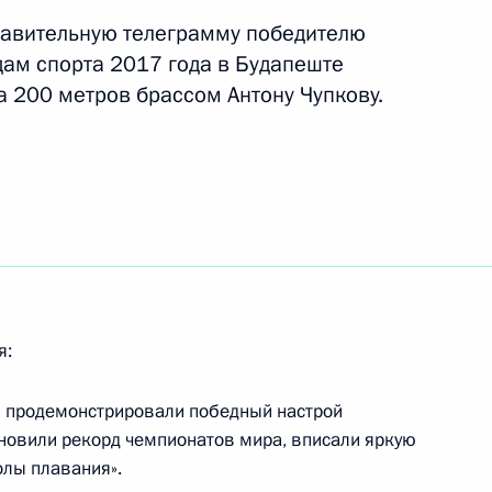
равительную телеграмму победителю
ам спорта 2017 года в Будапеште
X Всемирной летней
а 200 метров брассом Антону Чупкову.
 соревнованиях по спортивной
ях Дарье Спиридоновой
емирной летней универсиады
х по тхэквондо Борису
я:
ы продемонстрировали победный настрой
бновили рекорд чемпионатов мира, вписали яркую
олы плавания».