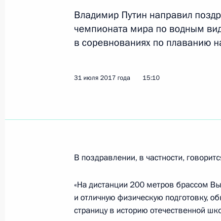
Владимир Путин направил позд
чемпионата мира по водным вид
Поздравление победительнице XXI
в соревнованиях по плаванию н
универсиады 2017 года в Тайбэе в
гимнастике в упражнении на брусь
24 августа 2017 года, 11:10
31 июля 2017 года
15:10
Поздравление победителю XXIX Вс
2017 года в Тайбэе в соревнования
Краснову
В поздравлении, в частности, говоритс
24 августа 2017 года, 11:00
«На дистанции 200 метров брассом В
и отличную физическую подготовку, о
23 августа 2017 года, среда
страницу в историю отечественной шк