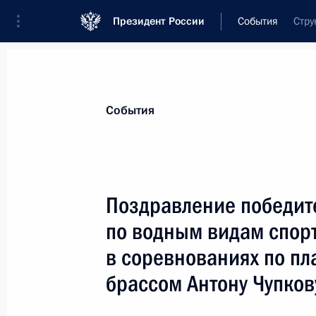
Президент России
События
Стру
Президент
Администрация
Государст
Новости
Сведения о комиссиях и совет
События
Отдельная комиссия или совет
Все комиссии и советы
Поздравление победит
по водным видам спор
в соревнованиях по п
брассом Антону Чупков
Показа