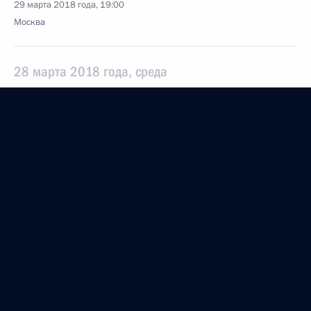
29 марта 2018 года, 19:00
Москва
28 марта 2018 года, среда
Заседание Комиссии по вопросам кадровой
политики в правоохранительных органах
28 марта 2018 года, 12:30
Москва
23 марта 2018 года, пятница
О приёме документов на соискание премии
Президента за вклад в укрепление единства
российской нации
23 марта 2018 года, 17:00