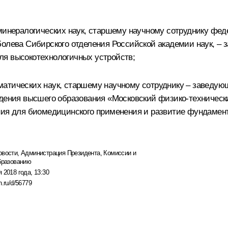
-минералогических наук, старшему научному сотруднику фед
болева Сибирского отделения Российской академии наук, – 
ля высокотехнологичных устройств;
матических наук, старшему научному сотруднику – заведу
ждения высшего образования «Московский физико-технически
ения для биомедицинского применения и развитие фундаме
овости
,
Администрация Президента
,
Комиссии и
образованию
 2018 года, 13:30
n.ru/d/56779