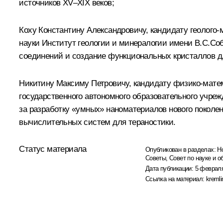
источников XV–XIX веков;
Коху Константину Александровичу, кандидату геолого
науки Институт геологии и минералогии имени В.С.Со
соединений и создание функциональных кристаллов д
Никитину Максиму Петровичу, кандидату физико-мате
государственного автономного образовательного учре
за разработку «умных» наноматериалов нового покол
вычислительных систем для тераностики.
Статус материала
Опубликован в разделах:
Н
Советы
,
Совет по науке и 
Дата публикации:
5 февраля
Ссылка на материал:
kremli