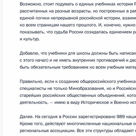
Возможно, стоит подумать о единых учебниках истории 
9 июня 2012 года, 13:30
Санкт-Петербург
рассчитанных на разные возрасты, но построенных в ра
единой логики непрерывной российской истории, взаим
ко всем страницам нашего прошлого. И, конечно, нужн
показывать, что судьба России созидалась единением 
7 июня 2012 года, четверг
и культур.
Образован Совет по межнационал
Добавлю, что учебники для школы должны быть написа
7 июня 2012 года, 09:00
с этого начал) и не иметь внутренних противоречий и д
быть обязательным требованием ко всем учебным мате
Правильно, если к созданию общероссийского учебника
специалисты не только Минобразования, но и Российско
старейших российских общественных объединений, кот
деятельность, – имею в виду Историческое и Военно-ис
Встреча с военнослужащими Во
Далее. На сегодня в России зарегистрировано 989 нац
Кроме того, действуют многочисленные национальные 
26 июля 2026 года
региональные ассоциации. Все эти структуры обладают