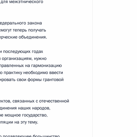
 для межэтнического
Федерального закона
могут теперь получать
ные
Официальные
Правовая и
ерческие объединения.
сетевые ресурсы
техническая
ссии
Президента России
информация
 и последующих годах
м организациям, нужно
MAX
О портале
аправленных на гармонизацию
ВКонтакте
Об использовании
 практику необходимо ввести
ии
информации сайта
Rutube
мировать свои формы грантовой
О персональных
Telegram-канал
данных пользователей
YouTube
зиденту
Написать в редакцию
ктов, связанных с отечественной
и —
ного
динения наших народов,
е мощное государство,
по
ляции на эту тему.
—
но подавляющее большинство