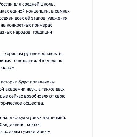
России для средней школы,
мках единой концепции, в рамках
освязи всех её этапов, уважения
о на конкретных примерах
разных народов, традиций
ьным отношениям
ны хорошим русским языком (я
войных толкований. Это должно
риалам.
 истории будут привлечены
й академии наук, а также двух
орые сейчас возобновляют свою
торическое общества.
енно-Морского Флота
ионально-культурных автономий.
объединения, союзы,
 огромным гуманитарным