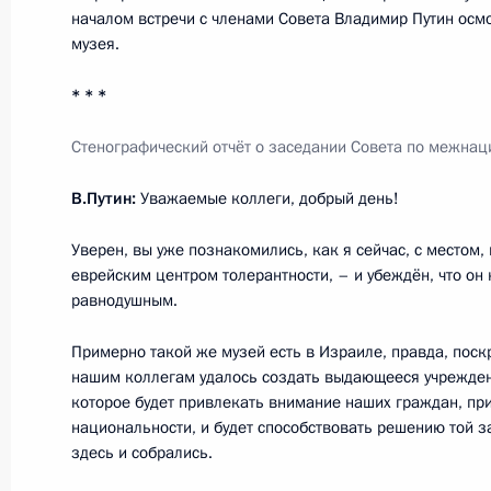
Заседание президиума Совета по
началом встречи с членами Совета Владимир Путин осм
музея.
отношениям
19 сентября 2013 года, 16:00
* * *
Стенографический отчёт о заседании Совета по межна
4 июля 2013 года, четверг
В.Путин:
Уважаемые коллеги, добрый день!
Заседание президиума Совета по
Уверен, вы уже познакомились, как я сейчас, с местом,
отношениям
еврейским центром толерантности, – и убеждён, что он 
равнодушным.
4 июля 2013 года, 18:00
Примерно такой же музей есть в Израиле, правда, поск
нашим коллегам удалось создать выдающееся учреждени
17 марта 2013 года, воскресенье
которое будет привлекать внимание наших граждан, пр
национальности, и будет способствовать решению той з
Перечень поручений по итогам зас
здесь и собрались.
по межнациональным отношениям