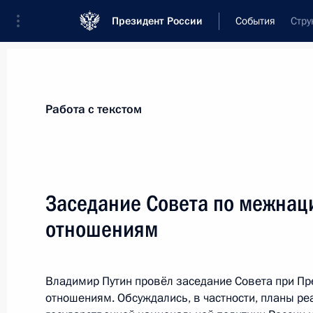
Президент России
События
Стру
Президент
Администрация
Государст
Новости
Сведения о комиссиях и совет
Работа с текстом
Отдельная комиссия или совет
Совет по межнациональным отношения
Заседание Совета по межна
отношениям
Владимир Путин провёл заседание Совета при П
отношениям. Обсуждались, в частности, планы ре
Показа