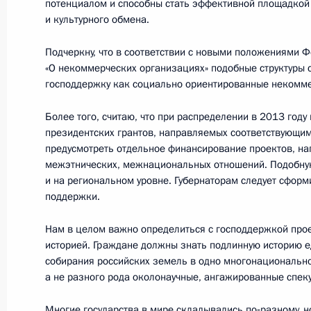
потенциалом и способны стать эффективной площадкой
и культурного обмена.
Подчеркну, что в соответствии с новыми положениями 
«О некоммерческих организациях» подобные структуры с
Разделы сайта
Информацион
господдержку как социально ориентированные некомм
Президента
ресурсы
России
Президента Ро
Более того, считаю, что при распределении в 2013 году
президентских грантов, направляемых соответствующи
События
Президент России
предусмотреть отдельное финансирование проектов, н
Текущий ресурс
Структура
межэтнических, межнациональных отношений. Подобную
Конституция Росс
Видео и фото
и на региональном уровне. Губернаторам следует сфор
Государственная
Документы
символика
поддержки.
Контакты
Обратиться к Пре
Поиск
Нам в целом важно определиться с господдержкой прое
Президент Росси
гражданам школь
историей. Граждане должны знать подлинную историю е
возраста
Для СМИ
собирания российских земель в одно многонационально
Виртуальный тур 
а не разного рода околонаучные, ангажированные спеку
Кремлю
Подписаться
Владимир Путин 
Справочник
Многие государства в мире складывались по‑разному, 