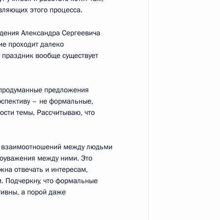
авляющих этого процесса.
ождения Александра Сергеевича
льным отношениям
5
14м
ие проходит далеко
й праздник вообще существует
о продуманные предложения
рспективу – не формальные,
ости темы. Рассчитываю, что
тогам встречи с Советом
ы взаимоотношений между людьми
оуважения между ними. Это
жна отвечать и интересам,
. Подчеркну, что формальные
ивны, а порой даже
национальным отношениям
2
8м