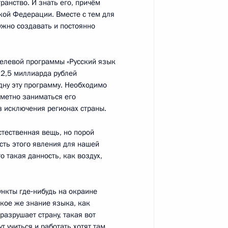
ранство. И знать его, причём
ой Федерации. Вместе с тем для
нужно создавать и постоянно
нта о проведении
го творчества «Вместе мы –
целевой программы «Русский язык
 2,5 миллиарда рублей
дну эту программу. Необходимо
дметно заниматься его
з исключения регионах страны.
стественная вещь, но порой
сть этого явления для нашей
та о создании
то такая данность, как воздух,
нале программы об истории,
и
нкты где‑нибудь на окраине
акое же знание языка, как
разрушает страну, такая вот
т учиться и работать хотят там,