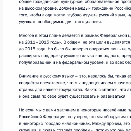
общее гражданское, культурное, образовательное прост
на высоком уровне, должен каждый гражданин Российск
19 января 2013 года, суббота
того, чтобы люди могли глубоко изучать русский язык, 
Об исполнении поручения Президе
улучшать необходимые для этого условия.
Всероссийского фестиваля народно
Многое в этом плане делается в рамках Федеральной 
Россия»
на 2011–2015 годы». В общем, на эти цели выделяется
19 января 2013 года, 14:45
до 2015 года. Но было бы неверно опираться лишь на о
расширять поддержку русского языка как родного, пре
популяризацией и на федеральном уровне, и во всех бе
18 января 2013 года, пятница
Внимание к русскому языку – это, казалось бы, такая е
создаётся впечатление, что мы недооцениваем значимо
Об исполнении поручения Президен
страны, для нашего государства. Как‑то считается, что э
на федеральном телевизионном ка
и она сама по себе будет существовать и развиваться.
культуре, традициях народов Росси
Но если мы с вами заглянем в некоторые населённые пу
18 января 2013 года, 14:50
Российской Федерации, не уверен, что мы обнаружим т
в некоторых городах-миллионниках. Между прочим, это 
ситуация, и людям создаёт проблемы, потому что они еду