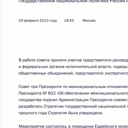
государственной национальной политики России н
18 декабря 2013 года, среда
19 февраля 2013 года
18:45
Москва
Заседание президиума Совета при 
по межнациональным отношениям
18 декабря 2013 года, 15:30
Москва
В работе совета приняли участие представители руков
и федеральных органов исполнительной власти, лидеры
22 октября 2013 года, вторник
общественных объединений, представители экспертного
Заседание Совета по межнациона
Совет при Президенте по межнациональным отношения
Президента № 602 «Об обеспечении межнационального 
22 октября 2013 года, 19:10
Уфа
государства поручил Администрации Президента совмес
разработать Стратегию государственной национальной 
прошлого года Стратегия была утверждена.
19 сентября 2013 года, четверг
Мероприятие состоялось в помещении Еврейского музея