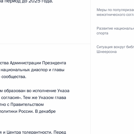
а период до 2025 года.
Меры по популяриза
межэтнического согл
Развитие националь
Президенте
1
спорта
Ситуация вокруг биб
Шнеерсона
одства Администрации Президента
 национальных диаспор и главы
 сообщества.
льным отношениям
:
5
м образован во исполнение Указа
согласия». Тем же Указом глава
тно с Правительством
политики России. В декабре
 и Центра толерантности. Перед