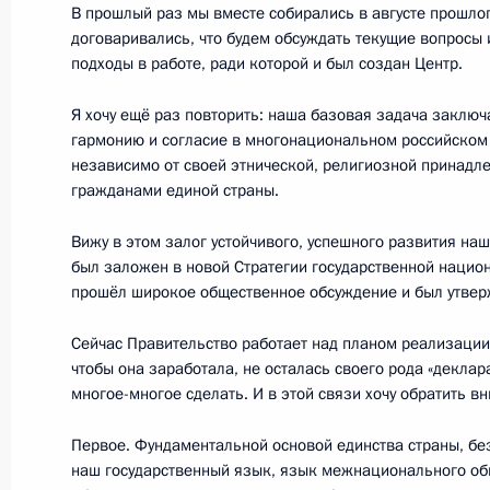
В прошлый раз мы вместе собирались в августе прошлог
17 марта 2013 года, 18:00
договаривались, что будем обсуждать текущие вопросы 
подходы в работе, ради которой и был создан Центр.
Я хочу ещё раз повторить: наша базовая задача заключа
21 февраля 2013 года, четверг
гармонию и согласие в многонациональном российском
независимо от своей этнической, религиозной принадл
Внесены изменения в состав Сове
гражданами единой страны.
отношениям
Вижу в этом залог устойчивого, успешного развития на
21 февраля 2013 года, 16:45
был заложен в новой Стратегии государственной национ
прошёл широкое общественное обсуждение и был утвер
19 февраля 2013 года, вторник
Сейчас Правительство работает над планом реализации 
чтобы она заработала, не осталась своего рода «декла
Заседание Совета по межнациона
многое-многое сделать. И в этой связи хочу обратить в
19 февраля 2013 года, 18:45
Москва
Первое. Фундаментальной основой единства страны, без
наш государственный язык, язык межнационального об