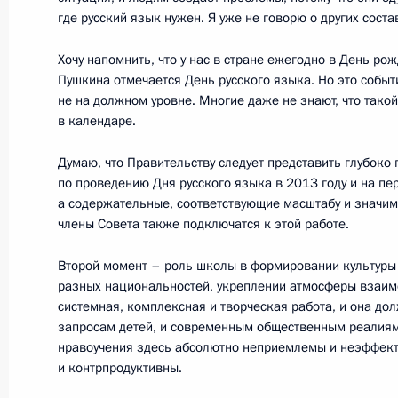
где русский язык нужен. Я уже не говорю о других сост
24 августа 2012 года, пятница
Хочу напомнить, что у нас в стране ежегодно в День р
Заседание Совета по межнациона
Пушкина отмечается День русского языка. Но это событ
24 августа 2012 года, 19:40
Саранск
не на должном уровне. Многие даже не знают, что тако
в календаре.
Думаю, что Правительству следует представить глубок
29 июня 2012 года, пятница
по проведению Дня русского языка в 2013 году и на пе
а содержательные, соответствующие масштабу и значим
Утверждён перечень поручений по и
члены Совета также подключатся к этой работе.
по межнациональным отношениям
Второй момент – роль школы в формировании культур
29 июня 2012 года, 18:00
разных национальностей, укреплении атмосферы взаим
системная, комплексная и творческая работа, и она дол
запросам детей, и современным общественным реалиям
нравоучения здесь абсолютно неприемлемы и неэффект
9 июня 2012 года, суббота
и контрпродуктивны.
Встреча с членами Совета по меж