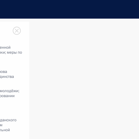
венной
ки; меры по
нова
динства
 молодёжи;
ровании
жданского
ам
льной