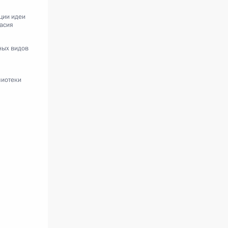
ции идеи
асия
ных видов
лиотеки