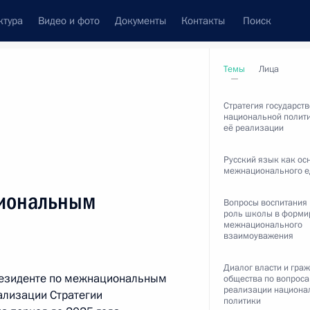
ктура
Видео и фото
Документы
Контакты
Поиск
венный Совет
Совет Безопасности
Комиссии и советы
Темы
Лица
ах
декабрь, 2013
Стратегия государст
национальной полити
её реализации
Русский язык как ос
межнационального е
м
Показать
циональным
Вопросы воспитания
роль школы в форми
межнационального
взаимоуважения
Диалог власти и гра
резиденте по межнациональным
общества по вопрос
реализации национа
ализации Стратегии
ть следующие материалы
политики