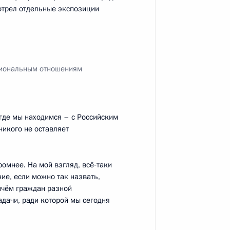
 межнациональным
отрел отдельные экспозиции
циональным отношениям
 межнациональным
 где мы находимся – с Российским
никого не оставляет
ромнее. На мой взгляд, всё‑таки
е, если можно так назвать,
ичём граждан разной
адачи, ради которой мы сегодня
едания Совета