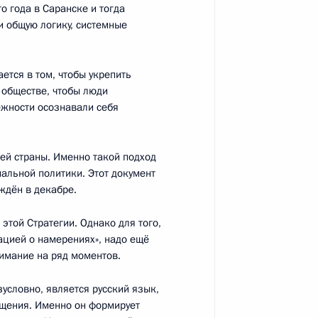
о года в Саранске и тогда
и общую логику, системные
ется в том, чтобы укрепить
 обществе, чтобы люди
ежности осознавали себя
та по межнациональным
шей страны. Именно такой подход
альной политики. Этот документ
ждён в декабре.
этой Стратегии. Однако для того,
рацией о намерениях», надо ещё
льным отношениям
9
12м
нимание на ряд моментов.
условно, является русский язык,
щения. Именно он формирует