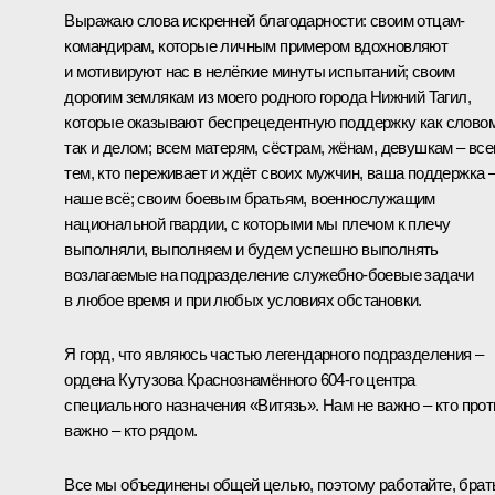
Выражаю слова искренней благодарности: своим отцам-
командирам, которые личным примером вдохновляют
и мотивируют нас в нелёгкие минуты испытаний; своим
дорогим землякам из моего родного города Нижний Тагил,
которые оказывают беспрецедентную поддержку как словом
так и делом; всем матерям, сёстрам, жёнам, девушкам – вс
тем, кто переживает и ждёт своих мужчин, ваша поддержка 
наше всё; своим боевым братьям, военнослужащим
национальной гвардии, с которыми мы плечом к плечу
выполняли, выполняем и будем успешно выполнять
возлагаемые на подразделение служебно-боевые задачи
в любое время и при любых условиях обстановки.
Я горд, что являюсь частью легендарного подразделения –
ордена Кутузова Краснознамённого 604-го центра
специального назначения «Витязь». Нам не важно – кто прот
важно – кто рядом.
Все мы объединены общей целью, поэтому работайте, брат