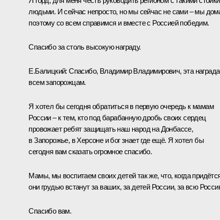
Я горд, для меня честь руководить регионом с такими стойк
людьми. И сейчас непросто, но мы сейчас не сами – мы дом
поэтому со всем справимся и вместе с Россией победим.
Спасибо за столь высокую награду.
Е.Балицкий
:
Спасибо, Владимир Владимирович, эта награда
всем запорожцам.
Я хотел бы сегодня обратиться в первую очередь к мамам
России – к тем, кто под барабанную дробь своих сердец
провожает ребят защищать наш народ на Донбассе,
в Запорожье, в Херсоне и бог знает где ещё. Я хотел бы
сегодня вам сказать огромное спасибо.
Мамы, мы воспитаем своих детей так же, что, когда придётся
они грудью встанут за ваших, за детей России, за всю Росси
Спасибо вам.