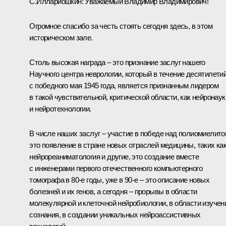
С.Иллариошкин:
Уважаемый Владимир Владимирович!
Огромное спасибо за честь стоять сегодня здесь, в этом
историческом зале.
Столь высокая награда – это признание заслуг нашего
Научного центра неврологии, который в течение десятилетий
с победного мая 1945 года, является признанным лидером
в такой чувствительной, критической области, как нейронаук
и нейротехнологии.
В числе наших заслуг – участие в победе над полиомиелито
это появление в стране новых отраслей медицины, таких ка
нейрореаниматология и другие, это создание вместе
с инженерами первого отечественного компьютерного
томографа в 80-е годы, уже в 90-е – это описание новых
болезней и их генов, а сегодня – прорывы в области
молекулярной и клеточной нейробиологии, в области изучен
сознания, в создании уникальных нейроассистивных