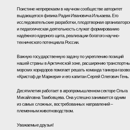
Поистине непререкаем в научном сообществе авторитет
выдающегося физика Радия Ивановича Илькаева. Его
исследовательские разработки, плодотворная организаторс
и педагогическая деятельность служат формированию
надёжного ядерного щита, реализации богатого научно-
технического потенциала России.
Важную государственную задачу по укреплению позиций
нашей страны в Арктической зоне, расширению транспортн
морских коридоров помогает решать команда танкера-газово
«Кристоф де Маржери» и его капитан Сергей Олегович Гень.
Десятилетия работает в агропромышленном секторе Ольга
Михайловна Тамбовцева. Она успешно занимается одним
из самых сложных, востребованных направлений –
племенным животноводством.
Уважаемые друзья!