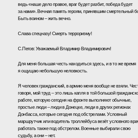
ведь «наше дело правое, враг будет разбит, победа будет
за нами». Вечная память героям, принявшим смертельный б
Быть воином – жить вечно.
Слава спецназу! Смерть терроризму!
С.Пегов:
Уважаемый Владимир Владимирович!
Для меня большая честь находиться здесь, и в то же время
я ощущаю небольшую неловкость.
Я человек гражданский, в армию меня вообще не взяли. Чес
говоря, мой труд – это лишь капля в той большой гражданск
работе, которую сегодня на фронте выполняют обычные,
простые люди – люди в Донецке, люди в других регионах
Донбасса, которые сегодня под обстрелами. Условный
маршрутчик или водитель троллейбуса везёт условного вра
работать также под обстрелом. Военные выбирали свою
судьбу, а они – нет.