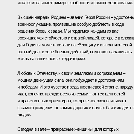
исключительные примеры храбрости и самопожертвования.
Высшей награды Родины – звания Героя России – удостоен
военнослужащие, проявившие особую доблесть в ходе
решения боевых задач. Мы гордимся каждым из вас,
восхищаемся стойкостью и отвагой людей, которые в слож
для Родины момент встали на её защиту и выполняют свой
ратный долг в зоне боевых действий, помогают налаживать
жизнь на наших новых территориях.
Любовь к Отечеству, к своим землякам и согражданам –
мощная движущая сила, она побуждает к достижениям
и победам. И это чувство преданности своей стране, народу
идёт, конечно, прежде всего из семьи – от тех ценностей
и нравственных ориентиров, которые человек впитывает
с самого рождения от самых дорогих и самых близких для н
людей.
Сегодня в зале – прекрасные женщины, для которых