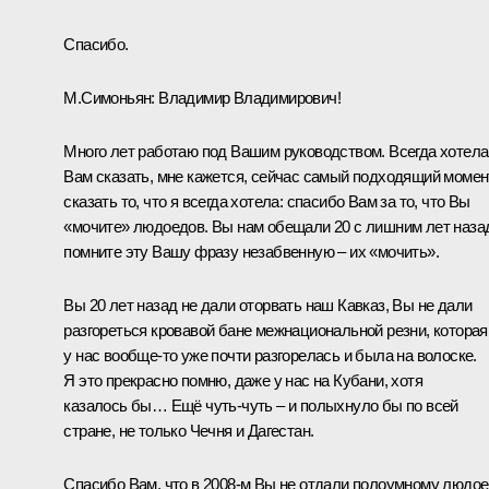
Спасибо.
М.Симоньян:
Владимир Владимирович!
Много лет работаю под Вашим руководством. Всегда хотела
Вам сказать, мне кажется, сейчас самый подходящий момен
сказать то, что я всегда хотела: спасибо Вам за то, что Вы
«мочите» людоедов. Вы нам обещали 20 с лишним лет наза
помните эту Вашу фразу незабвенную – их «мочить».
Вы 20 лет назад не дали оторвать наш Кавказ, Вы не дали
разгореться кровавой бане межнациональной резни, которая
у нас вообще-то уже почти разгорелась и была на волоске.
Я это прекрасно помню, даже у нас на Кубани, хотя
казалось бы… Ещё чуть-чуть – и полыхнуло бы по всей
стране, не только Чечня и Дагестан.
Спасибо Вам, что в 2008-м Вы не отдали полоумному людо