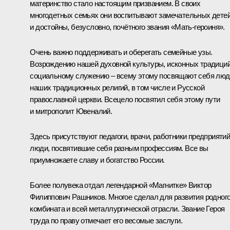
материнство стало настоящим призванием. В своих
многодетных семьях они воспитывают замечательных дете
и достойны, безусловно, почётного звания «Мать-героиня».
Очень важно поддерживать и оберегать семейные узы.
Возрождению нашей духовной культуры, исконных традиций
социальному служению – всему этому посвящают себя люд
наших традиционных религий, в том числе и Русской
православной церкви. Всецело посвятил себя этому пути
и митрополит Ювеналий.
Здесь присутствуют педагоги, врачи, работники предприятий
люди, посвятившие себя разным профессиям. Все вы
приумножаете славу и богатство России.
Более полувека отдал легендарной «Магнитке» Виктор
Филиппович Рашников. Многое сделал для развития родног
комбината и всей металлургической отрасли. Звание Героя
труда по праву отмечает его весомые заслуги.