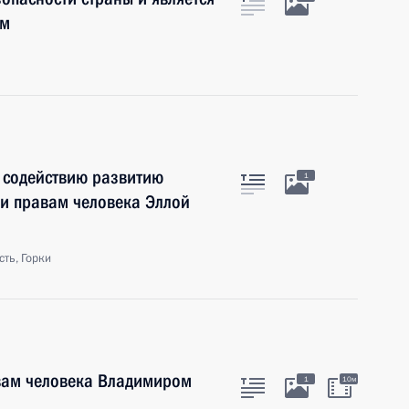
ам
о содействию развитию
1
 и правам человека Эллой
ть, Горки
вам человека Владимиром
1
10м