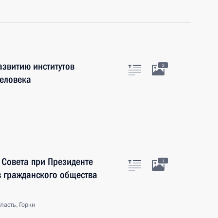
азвитию институтов
2
человека
 Совета при Президенте
1
в гражданского общества
ласть, Горки