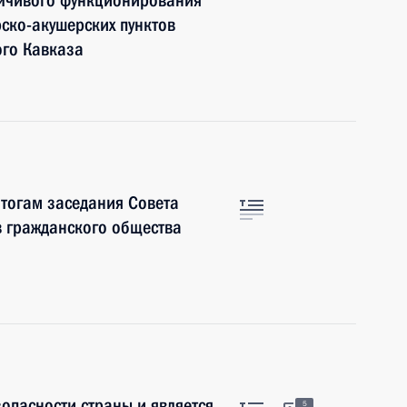
ойчивого функционирования
ско-акушерских пунктов
ого Кавказа
итогам заседания Совета
в гражданского общества
опасности страны и является
5