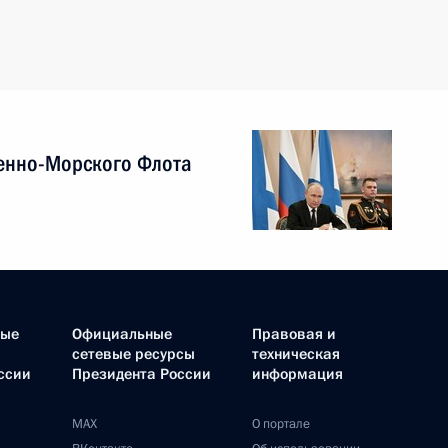
енно-Морского Флота
ные
Официальные
Правовая и
сетевые ресурсы
техническая
ссии
Президента России
информация
MAX
О портале