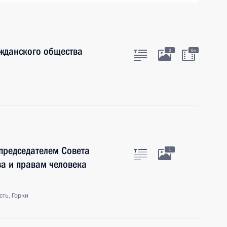
ажданского общества
2
6м
 председателем Совета
1
а и правам человека
ть, Горки