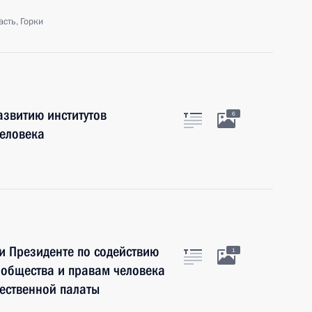
сть, Горки
азвитию институтов
6
человека
ри Президенте по содействию
1
 общества и правам человека
ественной палаты