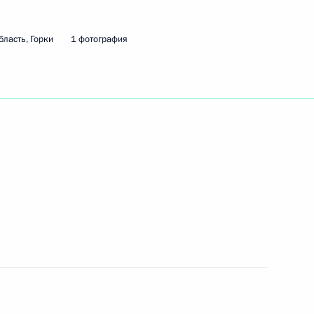
ласть, Горки
1 фотография
ажданского общества
2
6м
 председателем Совета
1
а и правам человека
ть, Горки