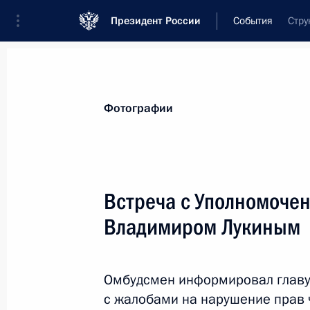
Президент России
События
Стру
Президент
Администрация
Государст
Новости
Сведения о комиссиях и совет
Фотографии
Отдельная комиссия или совет
Совет по развитию гражданского общес
Встреча с Уполномоче
Владимиром Лукиным
Омбудсмен информировал главу 
с жалобами на нарушение прав 
Показа