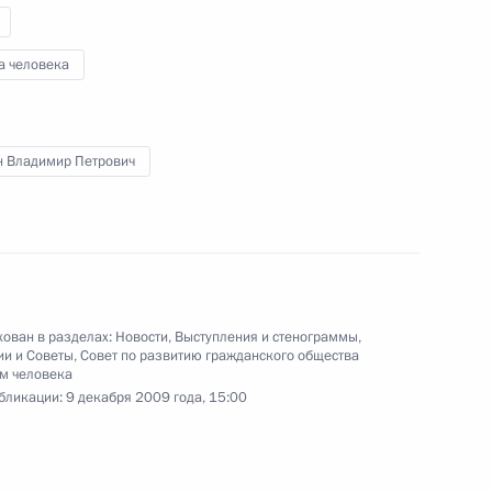
а человека
ажданского общества
6
н Владимир Петрович
иденте Российской Федерации
а и правам человека»
ован в разделах:
Новости
,
Выступления и стенограммы
,
ии и Советы
,
Совет по развитию гражданского общества
м человека
бликации:
9 декабря 2009 года, 15:00
та о разработке мер,