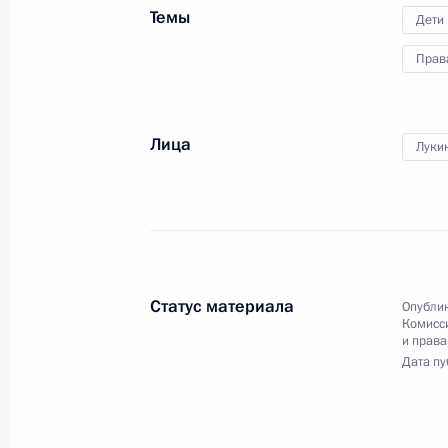
Темы
Дети
1 февраля 2011 года, вторник
Прав
Заседание Совета по развитию гр
и правам человека
1 февраля 2011 года, 12:00
Лица
Луки
Подписан Указ «О Совете при През
по развитию гражданского обществ
1 февраля 2011 года, 10:10
Статус материала
Опублик
Комисс
и права
Дата пу
24 декабря 2010 года, пятница
Об исполнении поручения Президен