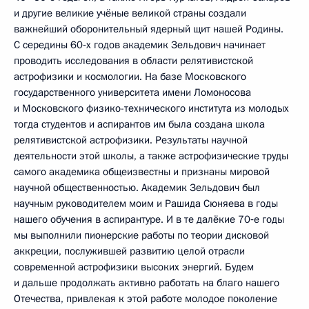
и другие великие учёные великой страны создали
важнейший оборонительный ядерный щит нашей Родины.
С середины 60‑х годов академик Зельдович начинает
проводить исследования в области релятивистской
астрофизики и космологии. На базе Московского
государственного университета имени Ломоносова
и Московского физико-технического института из молодых
тогда студентов и аспирантов им была создана школа
релятивистской астрофизики. Результаты научной
деятельности этой школы, а также астрофизические труды
самого академика общеизвестны и признаны мировой
научной общественностью. Академик Зельдович был
научным руководителем моим и Рашида Сюняева в годы
нашего обучения в аспирантуре. И в те далёкие 70‑е годы
мы выполнили пионерские работы по теории дисковой
аккреции, послужившей развитию целой отрасли
современной астрофизики высоких энергий. Будем
и дальше продолжать активно работать на благо нашего
Отечества, привлекая к этой работе молодое поколение