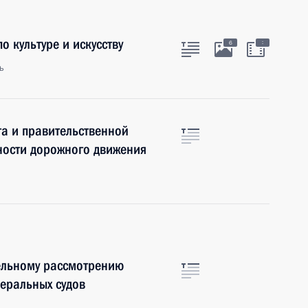
о культуре и искусству
:
6
ь
та и правительственной
ности дорожного движения
ельному рассмотрению
деральных судов