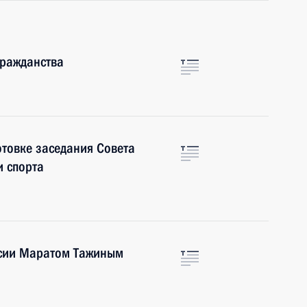
гражданства
отовке заседания Совета
и спорта
ссии Маратом Тажиным