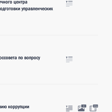
учного центра
подготовки управленческих
оссовета по вопросу
вию коррупции
6
20м