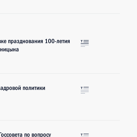
вке празднования 100-летия
еницына
кадровой политики
Госсовета по вопросу