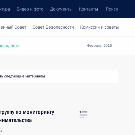
ктура
Видео и фото
Документы
Контакты
Поиск
венный Совет
Совет Безопасности
Комиссии и советы
резидента
февраль, 2016
ть следующие материалы
группу по мониторингу
нимательства
ль