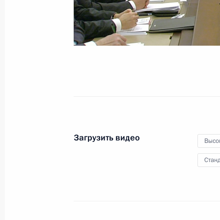
12 февраля 2016 года
Видео, 8 мин.
Загрузить видео
Высо
Станд
Вручены премии Президента