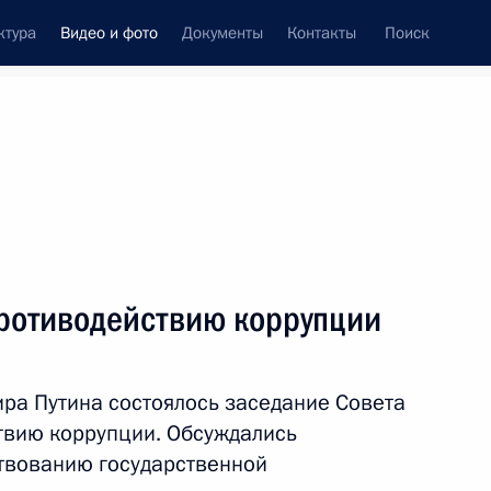
ктура
Видео и фото
Документы
Контакты
Поиск
си
ия, встречи
Встречи со СМИ
февраль, 2016
ть следующие материалы
противодействию коррупции
Семинар-совещание
ра Путина состоялось заседание Совета
председателей судов
твию коррупции. Обсуждались
твованию государственной