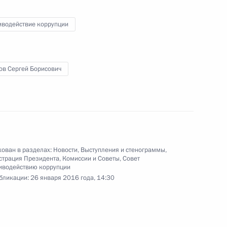
приватизации
иводействие коррупции
1 февраля 2016 года
Видео, 4 мин.
ов Сергей Борисович
ован в разделах:
Новости
,
Выступления и стенограммы
,
страция Президента
,
Комиссии и Советы
,
Совет
иводействию коррупции
бликации:
26 января 2016 года, 14:30