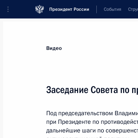
Президент России
События
Стру
Видеозаписи
Фотографии
Аудиозапи
Все материалы
Выступления
Совещан
Видео
Показа
Заседание Совета по 
Пресс-конференция
Под председательством Владими
по завершении российско-
при Президенте по противодейс
венгерских переговоров
дальнейшие шаги по совершенс