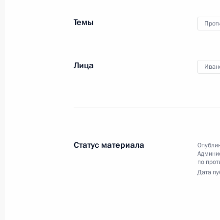
для молодых учёных
за 2015 год
Темы
Прот
10 февраля 2016 года
Видео, 15 мин.
Лица
Иван
Статус материала
Опублик
Админи
по прот
Дата пу