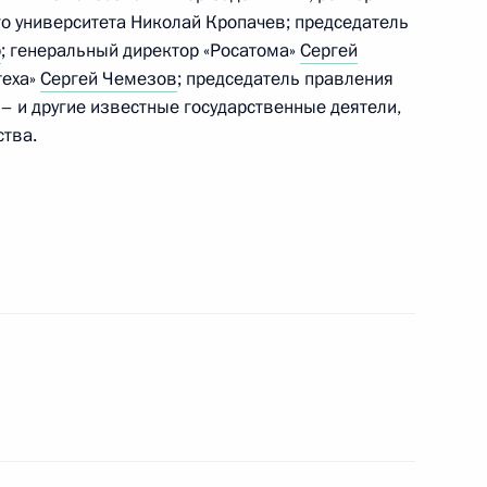
го университета Николай Кропачев; председатель
р
; генеральный директор «Росатома»
Сергей
теха»
Сергей Чемезов
; председатель правления
– и другие известные государственные деятели,
ства.
Федеральной налоговой
7
ственных комиссий Совета