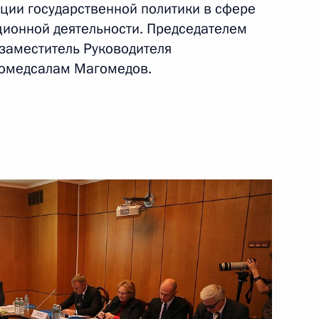
ции государственной политики в сфере
ционной деятельности. Председателем
борьбе с коррупцией
 заместитель Руководителя
гомедсалам Магомедов.
н ряд объектов культурного
3
ическую значимость
народного фонда защиты
5