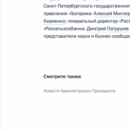
23 ноября 2015 года, 19:40
Москва
Санкт-Петербургского государственно
правления «Газпрома»
Алексей Милле
Кириенко
; генеральный директор «Рос
«Россельхозбанка»
Дмитрий Патрушев
20 ноября 2015 года, пятница
представители науки и бизнес-сообще
Расширенное заседание Коллегии 
службы
20 ноября 2015 года, 11:30
Смотрите также
19 ноября 2015 года, четверг
Новости Администрации Президента
Проведён ряд заседаний межведом
по культуре и искусству
19 ноября 2015 года, 20:00
Москва