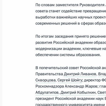
27 ноября 2015 года, пятница
По словам заместителя Руководителя 
совета станет содействие превращен
Заявление спецпредставителя През
выработки важнейших научных проект
климата Александра Бедрицкого
современных решений в сферах образо
27 ноября 2015 года, 11:00
По итогам заседания принято решени
развития Российской академии образ
модернизации академии, ключевые на
25 ноября 2015 года, среда
обеспечении системы образования.
Заседание Комиссии по делам инв
В попечительский совет Российской 
25 ноября 2015 года, 19:00
Правительства
Дмитрий Ливанов
,
Вла
Скворцова
,
Сергей Шойгу
; директор 
Роскомнадзора Александр Жаров; гла
23 ноября 2015 года, понедельник
Абдулатипов
,
Дмитрий Кобылкин
,
Свет
президент Российской академии наук 
Посещение выставки «Евреи в Вели
государственного университета имени