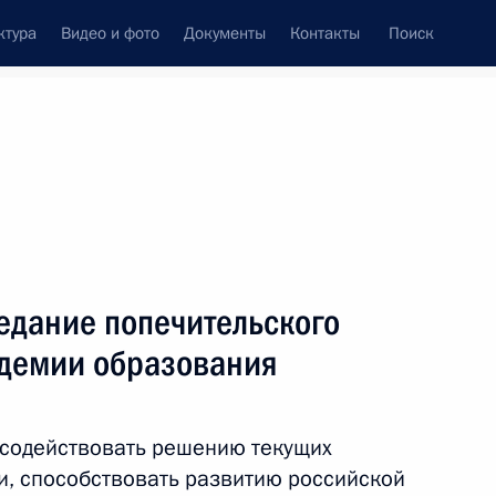
ктура
Видео и фото
Документы
Контакты
Поиск
венный Совет
Совет Безопасности
Комиссии и советы
резидента
декабрь, 2015
ть следующие материалы
едание попечительского
адемии образования
алу олимпийцев России-2015
3
 содействовать решению текущих
и, способствовать развитию российской