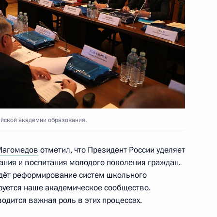
гражданства
ийской академии образования.
Магомедов
отметил, что Президент России уделяет
нции по реконструкции
2
ния и воспитания молодого поколения граждан.
о
 идёт реформирование систем школьного
руется наше академическое сообщество.
одится важная роль в этих процессах.