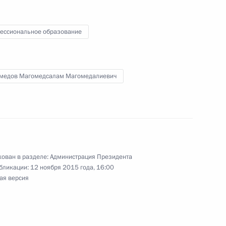
ельному рассмотрению
ессиональное образование
деральных судов
медов Магомедсалам Магомедалиевич
та по реализации
5
 интересах детей
ован в разделе:
Администрация Президента
бликации:
12 ноября 2015 года, 16:00
ая версия
развития авиации общего