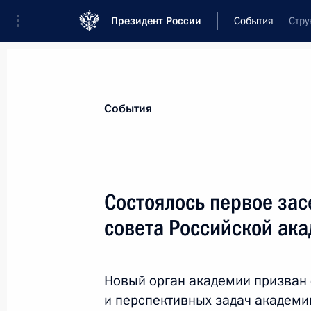
Президент России
События
Стру
Президент
Администрация
Государст
Новости
Сведения об Администрации П
События
Показа
Состоялось первое зас
совета Российской ак
10 декабря 2015 года, четверг
Сергей Иванов присутствовал на Б
Новый орган академии призван
10 декабря 2015 года, 23:00
Москва
и перспективных задач академи