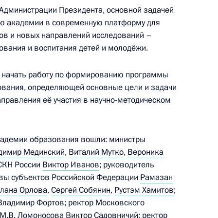
Администрации Президента, основной задачей
ию академии в современную платформу для
идента России по вопросам
ов и новых направлений исследований –
вания и воспитания детей и молодёжи.
е начать работу по формированию программы
ования, определяющей основные цели и задачи
правления её участия в научно-методическом
алидов
академии образования вошли: министры
димир Мединский
,
Виталий Мутко
,
Вероника
ФСКН России
Виктор Иванов
; руководитель
вы субъектов Российской Федерации
Рамазан
лана Орлова
,
Сергей Собянин
,
Рустэм Хамитов
;
Владимир Фортов; ректор Московского
кой Отечественной войне»
4
 М.В. Ломоносова Виктор Садовничий; ректор