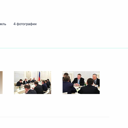
емль
4 фотографии
ите прав детей
нференции «Устранение
изация государственного
пции»