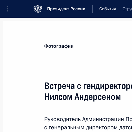
Президент России
События
Стру
Президент
Администрация
Государст
Новости
Сведения об Администрации П
Фотографии
Показа
Встреча с гендиректор
Нилсом Андерсеном
21 марта 2013 года, четверг
Полномочный представитель Прези
федеральном округе представлен г
Руководитель Администрации Пр
с генеральным директором датск
21 марта 2013 года, 15:30
Санкт-Петербург