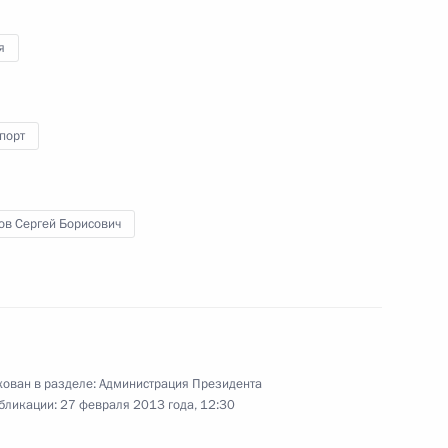
ссийские авиалинии»
1
я
порт
чей группы по вопросам,
и обеспечением устойчивого
ов Сергей Борисович
ован в разделе:
Администрация Президента
бликации:
27 февраля 2013 года, 12:30
омочным представителем
деральном округе