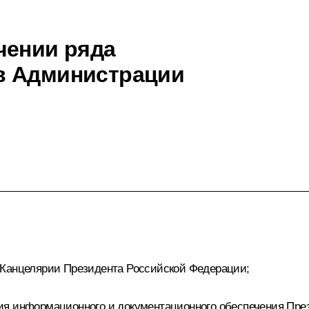
чении ряда
в Администрации
 Канцелярии Президента Российской Федерации;
ия информационного и документационного обеспечения Пре