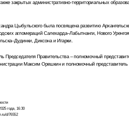
 также закрытых административно-территориальных образова
сандра Цыбульского
была посвящена развитию Архангельско
одских агломераций Салехарда–Лабытнанги, Нового Уренгоя 
льска–Дудинки, Диксона и Игарки.
ль Председателя Правительства – полномочный представит
инистрации
Максим Орешкин
и полномочный представитель 
вости
2025 года, 16:30
n.ru/d/76552