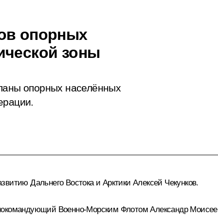
нов опорных
ической зоны
планы опорных населённых
ерации.
азвитию Дальнего Востока и Арктики
Алексей Чекунков
.
нокомандующий Военно-Морским Флотом Александр Моисеев 