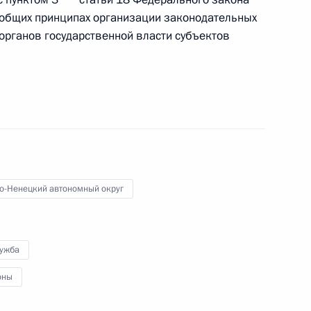
мало-Ненецкий автономный
 общих принципах организации законодательных
органов государственной власти субъектов
ецкого автономного округа
о-Ненецкий автономный округ
 Налогового кодекса
лужба
оны
онной отрасли