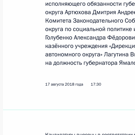
исполняющего обязанности губ
Дмитрием Артюховым
округа Артюхова Дмитрия Андре
28 октября 2025 года, 13:45
Комитета Законодательного Со
округа по социальной политике
Голубенко Александра Фёдорови
Заседание Совета по защите нацио
казённого учреждения «Дирекци
в Арктике
автономного округа» Лагутина 
на должность губернатора Ямал
26 августа 2025 года, 19:00
17 августа 2018 года
17:30
Презентация мастер-планов опорны
Арктической зоны
27 марта 2025 года, 16:30
Кандидатуры внесены в соответствии 