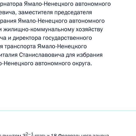
ернатора Ямало-Ненецкого автономного
евича, заместителя председателя
брания Ямало-Ненецкого автономного
 и жилищно-коммунальному хозяйству
ча и директора государственного
нальных интересов России
я транспорта Ямало-Ненецкого
Виталия Станиславовича для избрания
о-Ненецкого автономного округа.
х населённых пунктов
2–1
с пунктом 3
статьи 18 Федерального закона