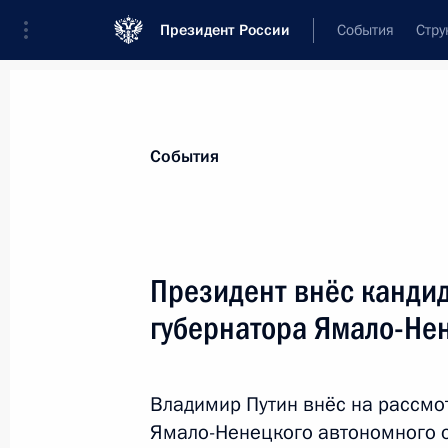
Президент России
События
Стру
Материалы по выбранной теме
События
Ямало-Ненецкий автономный округ
Президент внёс канди
Законодательно устанавливаются 
бюджетов бюджетной системы Росси
губернатора Ямало-Нен
28 ноября 2025 года, 21:35
Владимир Путин внёс на рассмо
Ямало-Ненецкого автономного 
Встреча с губернатором Ямало-Нен