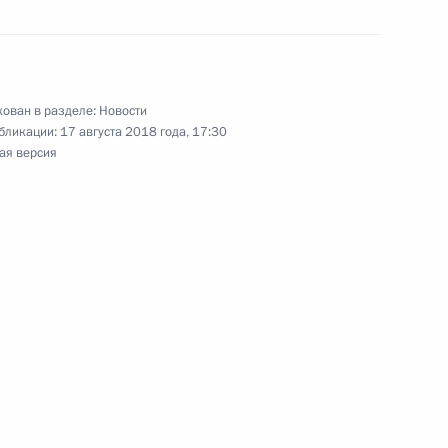
ован в разделе:
Новости
ецкого автономного округа
бликации:
17 августа 2018 года, 17:30
ая версия
кого автономного округа
лжность губернатора Ямало-