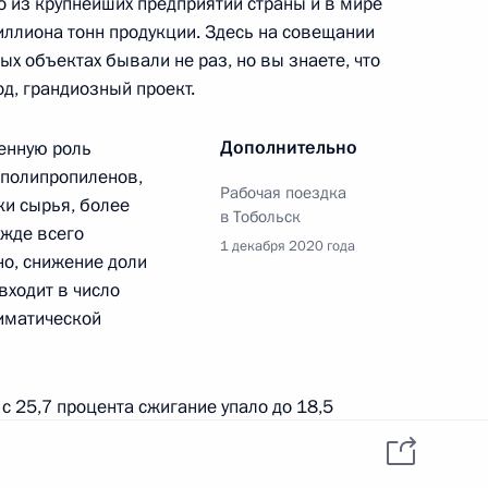
о из крупнейших предприятий страны и в мире
данных пользователей
YouTube
иллиона тонн продукции. Здесь на совещании
зиденту
Написать в редакцию
ых объектах бывали не раз, но вы знаете, что
и —
ного
од, грандиозный проект.
по
Дополнительно
енную роль
—
 полипропиленов,
Рабочая поездка
ки сырья, более
в Тобольск
ссии
ежде всего
1 декабря 2020 года
но, снижение доли
входит в число
иматической
Все материалы сайта
доступны по лицензии:
Creative Commons
 с 25,7 процента сжигание упало до 18,5
Attribution 4.0
International
ультат. Надеюсь, что мы будем двигаться дальше
тветствующие стимулы – я сейчас об этом скажу –