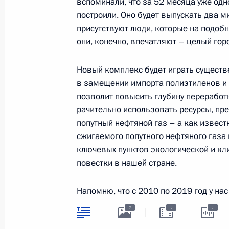
вспоминали, что за 52 месяца уже одн
символика
Контакты
построили. Оно будет выпускать два м
Обратиться к Пре
Поиск
присутствуют люди, которые на подобн
Президент Росси
гражданам школь
они, конечно, впечатляют – целый гор
возраста
Для СМИ
Виртуальный тур 
Кремлю
Новый комплекс будет играть существ
Подписаться
Владимир Путин 
в замещении импорта полиэтиленов и
Справочник
личный сайт
позволит повысить глубину переработ
Дикая природа Ро
рачительно использовать ресурсы, пр
Версия для людей
с ограниченными
попутный нефтяной газ – а как извест
возможностями
сжигаемого попутного нефтяного газа 
ключевых пунктов экологической и кл
English
повестки в нашей стране.
Администрация
Напомню, что с 2010 по 2019 год у нас
Президента России
2026 год
процента, и это, конечно, хороший рез
:
:
7
по этому направлению. У нас есть соо