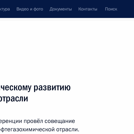
ктура
Видео и фото
Документы
Контакты
Поиск
ическому развитию
отрасли
еренции провёл совещание
ефтегазохимической отрасли.