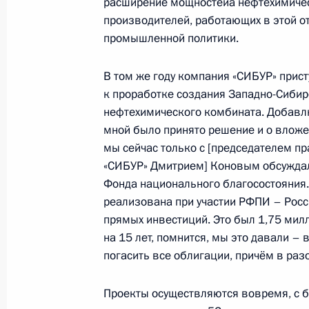
расширение мощностейа нефтехимичес
производителей, работающих в этой от
промышленной политики.
В том же году компания «СИБУР» прис
к проработке создания Западно-Сибир
нефтехимического комбината. Добавлю
мной было принято решение и о вложе
мы сейчас только с [председателем п
«СИБУР» Дмитрием] Коновым обсуждал
Фонда национального благосостояния
Разделы сайта
Информацион
реализована при участии РФПИ – Рос
Президента
ресурсы
прямых инвестиций. Это был 1,75 мил
России
Президента Ро
на 15 лет, помнится, мы это давали – 
погасить все облигации, причём в раз
События
Президент России
Текущий ресурс
Структура
Конституция Росс
Видео и фото
Проекты осуществляются вовремя, с 
Государственная
Документы