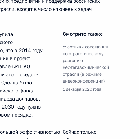
ких предприятий и поддержка российских
расли, входят в число ключевых задач
Смотрите также
тупила
ского
Участники совещания
, что в 2014 году
по стратегическому
нии в проект –
развитию
равления ПАО
нефтегазохимической
и это – средств
отрасли (в режиме
видеоконференции)
. Сделка была
ные
Официальные
Правовая и
1 декабря 2020 года
сийского фонда
сетевые ресурсы
техническая
лиарда долларов,
ссии
Президента России
информация
в 2030 году нужно
овом порядке.
MAX
О портале
ВКонтакте
Об использовании
ии
информации сайта
Rutube
большой эффективностью. Сейчас только
О персональных
Telegram-канал