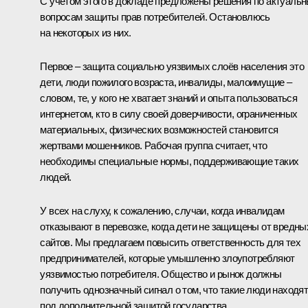
С учётом этого в докладе предложены решения по актуаль
вопросам защиты прав потребителей. Остановлюсь
на некоторых из них.
Первое – защита социально уязвимых слоёв населения это
дети, люди пожилого возраста, инвалиды, малоимущие –
словом, те, у кого не хватает знаний и опыта пользоваться
интернетом, кто в силу своей доверчивости, ограниченных
материальных, физических возможностей становится
жертвами мошенников. Рабочая группа считает, что
необходимы специальные нормы, поддерживающие таких
людей.
У всех на слуху, к сожалению, случаи, когда инвалидам
отказывают в перевозке, когда дети не защищены от вредны
сайтов. Мы предлагаем повысить ответственность для тех
предпринимателей, которые умышленно злоупотребляют
уязвимостью потребителя. Общество и рынок должны
получить однозначный сигнал о том, что такие люди находя
под дополнительной защитой государства.