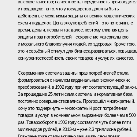
высокое качество; на честность, порядочность производите
и продавцов; на то, что у государства должны быть
действенные механизмы защиты от всяких мошеннических
схем и подделок. Цена злоупотреблений – это потерянные
время, деньги, нервы и так далее, поэтому главная цель
защиты прав потребителей – сохранение материального
и морального благополучия людей, их здоровья. Кроме того,
это и серьёзный стимул для бизнеса развиваться, повышат
конкурентоспособность своих товаров и услуг, их качество.
Современная система защиты прав потребителей стала
формироваться с началом кардинальных экономических
преобразований, в 1992 году принят соответствующий закон.
За прошедшие 25 лет и сама система, и нормативная база
постоянно совершенствовались. Произошёл многократный,
хочу это подчеркнуть – многократный рост потребления
товаров и услуг: в номинальном выражении более чем в 500
раз. Товарооборот в 1992 году составлял чуть более пяти
миллиардов рублей, в 2013-м – уже 2,3 триллиона рублей.
Граждане тоже стали активно защищать свои права: