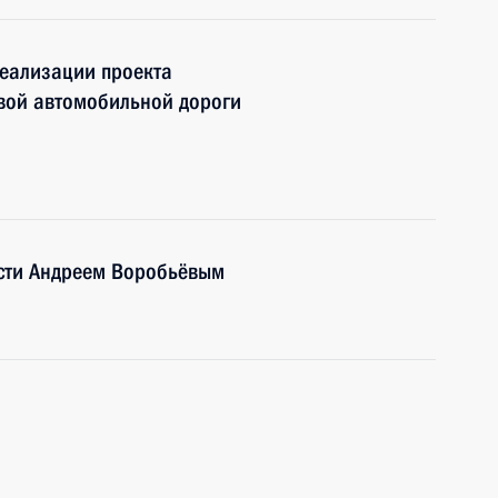
реализации проекта
евой автомобильной дороги
асти Андреем Воробьёвым