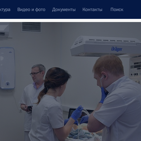
ктура
Видео и фото
Документы
Контакты
Поиск
Все темы
Подписаться на ленту
тов
ть следующие материалы
ого объединения