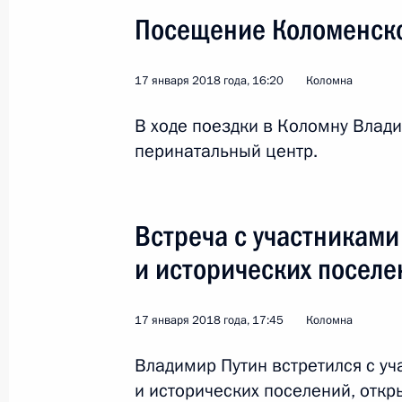
Посещение Коломенско
Перечень поручений по вопросам 
строительства Центральной кольц
17 января 2018 года, 16:20
Коломна
Московской области
В ходе поездки в Коломну Влад
12 октября 2018 года, 17:00
перинатальный центр.
Встреча с главой Московской обл
Встреча с участникам
30 августа 2018 года, 13:40
и исторических поселе
17 января 2018 года, 17:45
Коломна
Поездка в Коломну
Владимир Путин встретился с у
17 января 2018 года
и исторических поселений, отк