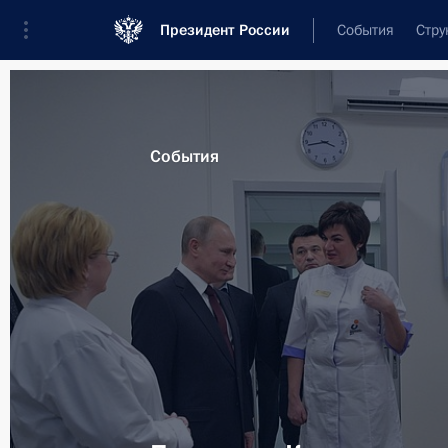
Президент России
События
Стру
Материалы по выбранной теме
События
Московская область,
199 результа
Показа
Посещение научно-производственн
«Энергомаш»
12 апреля 2019 года, 14:40