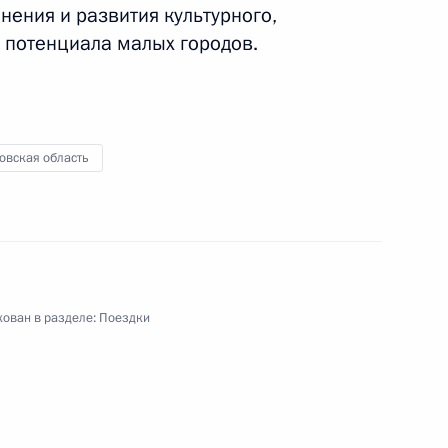
ения и развития культурного,
 потенциала малых городов.
ых городов и исторических
овская область
льного центра
ован в разделе:
Поездки
й области Андреем