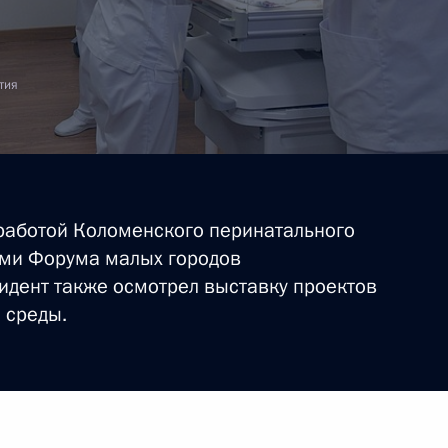
» в Подмосковье
тия
 «Мерседес-Бенц»
работой Коломенского перинатального
ками Форума малых городов
идент также осмотрел выставку проектов
 среды.
й области Андреем