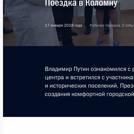
Поездка в Коломну
Посещение завода «Мерседес-Бенц
17 января 2018 года
Рабочая поездка, 2 собы
3 апреля 2019 года, 14:15
3 апреля Президент откроет завод
Владимир Путин ознакомился с 
в Подмосковье
центра и встретился с участни
2 апреля 2019 года, 15:00
и исторических поселений. През
создания комфортной городской
Встреча с губернатором Московско
Воробьёвым
5 февраля 2019 года, 13:05