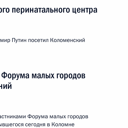
го перинатального центра
реализации проекта
евой автомобильной дороги
имир Путин посетил Коломенский
асти Андреем Воробьёвым
и Форума малых городов
ний
частниками Форума малых городов
рывшегося сегодня в Коломне