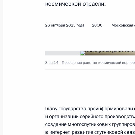
космической отрасли.
Вручение госнаград воинским част
26 октября 2023 года
20:00
Московская 
Воздушно-космических сил
21 февраля 2024 года, 11:40
8 из 14
Посещение ракетно-космической корпорац
Президенту доложено о ситуации в
областях в связи с ухудшением пог
8 января 2024 года, 23:20
Главу государства проинформировали 
Посещение ракетно-космической к
и организации серийного производств
создание многоспутниковых группиров
26 октября 2023 года, 20:00
в интернет, развитие спутниковой свя