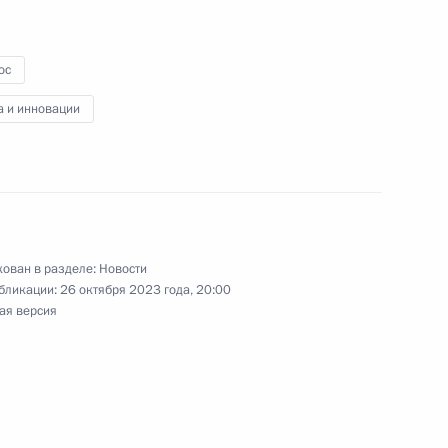
ос
а и инновации
й области Андреем
ован в разделе:
Новости
е Президента
бликации:
26 октября 2023 года, 20:00
ая версия
ной поддержки
»