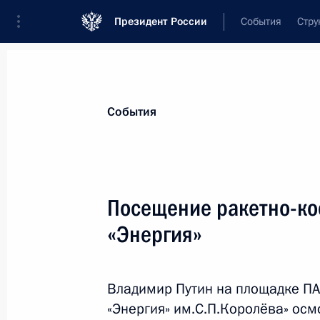
Президент России
События
Стру
Материалы по выбранной теме
События
Московская область,
199 результа
Посещение ракетно-ко
Показа
«Энергия»
Совещание по мерам, принимаемым
Сити Холле»
Владимир Путин на площадке ПА
«Энергия» им.С.П.Королёва» ос
25 марта 2024 года, 21:35