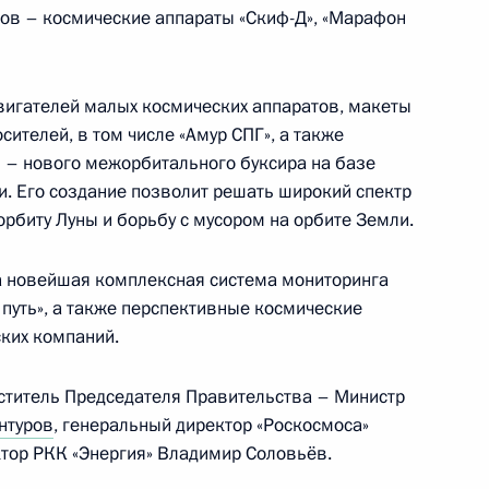
ов – космические аппараты «Скиф-Д», «Марафон
инфраструктуры Москвы
вигателей малых космических аппаратов, макеты
ителей, в том числе «Амур СПГ», а также
я – нового межорбитального буксира на базе
и. Его создание позволит решать широкий спектр
й области Андреем
 орбиту Луны и борьбу с мусором на орбите Земли.
а новейшая комплексная система мониторинга
путь», а также перспективные космические
ских компаний.
осковскому центральному
ститель Председателя Правительства – Министр
нтуров
, генеральный директор «Роскосмоса»
тор РКК «Энергия» Владимир Соловьёв.