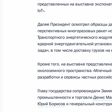
представленных на выставке экспонат
IoT».
Открытие объектов транспортной 
Далее Президент осмотрел образцы д
9 сентября 2023 года, 13:15
перспективных многоразовых ракет-нос
Транспортного энергетического модул
ядерной энергодвигательной установк
Встреча с губернатором Московско
задач, в том числе доставку грузов на
Воробьёвым
21 августа 2023 года, 13:40
Кроме того, на выставке представлен
околоземного пространства «Млечный 
разработки и сервисы частных россий
Открытие движения по третьему М
Главу государства сопровождали Заме
диаметру
промышленности и торговли
Денис Ма
17 августа 2023 года, 14:50
Юрий Борисов
и генеральный конструк