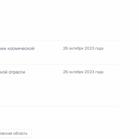
олнительной власти
ию отдельных дел
ниях в области дорожного
ами космической
26 октября 2023 года
кой отрасли
26 октября 2023 года
к административной
вил привлечения иностранных
на розничных рынках
овская область
й области Андреем