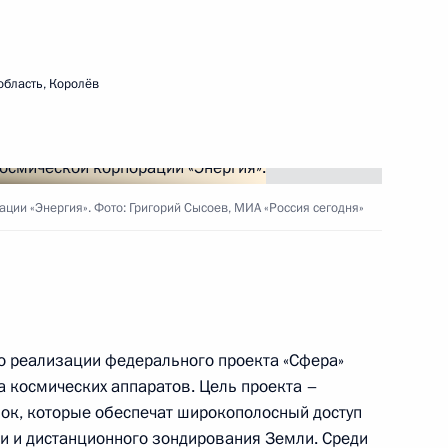
ям и подразделениям
область, Королёв
ии «Энергия». Фото: Григорий Сысоев, МИА «Россия сегодня»
 Московской и Херсонской
одных условий
о реализации федерального проекта «Сфера»
орпорации «Энергия»
а космических аппаратов. Цель проекта –
ок, которые обеспечат широкополосный доступ
зи и дистанционного зондирования Земли. Среди