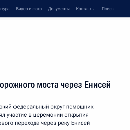
ктура
Видео и фото
Документы
Контакты
Поиск
Все темы
Подписаться на ленту
в
орожного моста через Енисей
ть следующие материалы
рский федеральный округ помощник
расноярского края
ял участие в церемонии открытия
ового перехода через реку Енисей