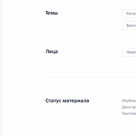
7 февраля 2018 года, 18:30
Темы
Реги
Транс
Посещение комплекса «Платинум А
7 февраля 2018 года, 17:25
Лица
Леви
Совещание по экологической ситуа
7 февраля 2018 года, 16:00
Статус материала
Опублик
Дата пу
Совещание по вопросу подготовки 
Текстов
Универсиады-2019
7 февраля 2018 года, 13:50