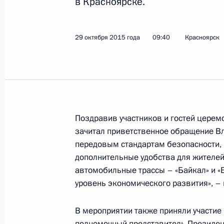
в Красноярске.
29 октября 2015 года
09:40
Красноярск
Встреча с членами исполнительно
федерации университетского спорт
2 марта 2019 года, 14:45
Поездка в Красноярск
Поздравив участников и гостей церем
зачитал приветственное обращение В
2 − 3 марта 2019 года
передовым стандартам безопасности, 
дополнительные удобства для жителей
автомобильные трассы – «Байкал» и «Е
2–3 марта Президент посетит Крас
уровень экономического развития», – 
1 марта 2019 года, 15:00
В мероприятии также приняли участие
полномочный представитель Президен