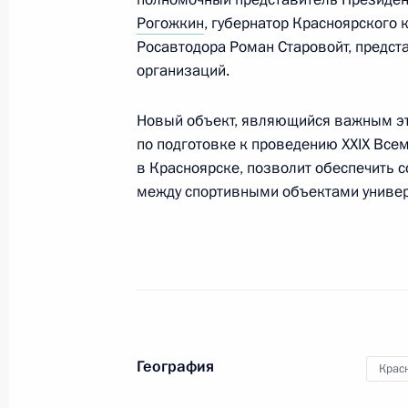
Рогожкин
, губернатор Красноярского 
Встреча с врио губернатора Красн
Росавтодора Роман Старовойт, предст
Уссом
организаций.
30 июля 2018 года, 14:30
Новый объект, являющийся важным эт
по подготовке к проведению XXIX Все
в Красноярске, позволит обеспечить 
Поручение Председателю Правител
между спортивными объектами униве
16 февраля 2018 года, 15:30
Поездка в Красноярск
7 февраля 2018 года
География
Крас
Осмотр нового терминала аэропор