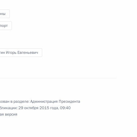
оны
порт
рена Красноярск»
тин Игорь Евгеньевич
ции в Красноярском крае
ован в разделе:
Администрация Президента
бликации:
29 октября 2015 года, 09:40
проведения
ая версия