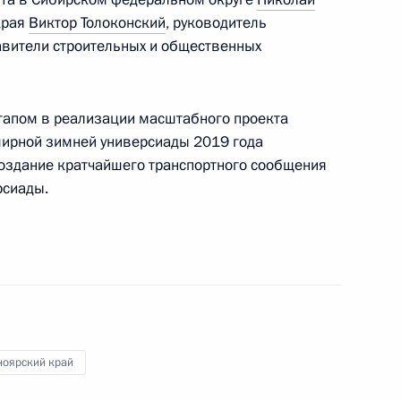
края
Виктор Толоконский
, руководитель
оярского края Александром
авители строительных и общественных
апом в реализации масштабного проекта
мирной зимней универсиады 2019 года
создание кратчайшего транспортного сообщения
ьства Дмитрию Медведеву
рсиады.
ноярский край
та Красноярска