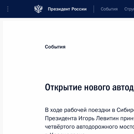
Президент России
События
Стру
Материалы по выбранной теме
События
Красноярский край,
67 результато
Открытие нового автод
Показа
В ходе рабочей поездки в Сиби
Рабочая встреча с губернатором К
Президента Игорь Левитин прин
Александром Уссом
четвёртого автодорожного мост
2 марта 2019 года, 16:15