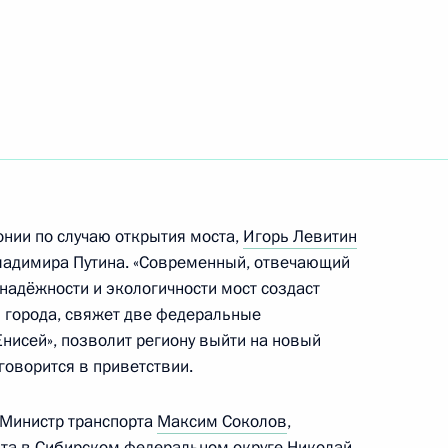
го комитета Международной
а
онии по случаю открытия моста,
Игорь Левитин
ладимира Путина. «Современный, отвечающий
надёжности и экологичности мост создаст
 города, свяжет две федеральные
нисей», позволит региону выйти на новый
ноярск
говорится в приветствии.
 Министр транспорта
Максим Соколов
,
та в Сибирском федеральном округе
Николай