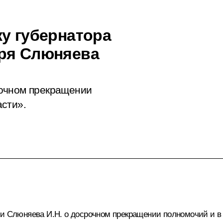
ку губернатора
оря Слюняева
рочном прекращении
сти».
и Слюняева И.Н. о досрочном прекращении полномочий и в с