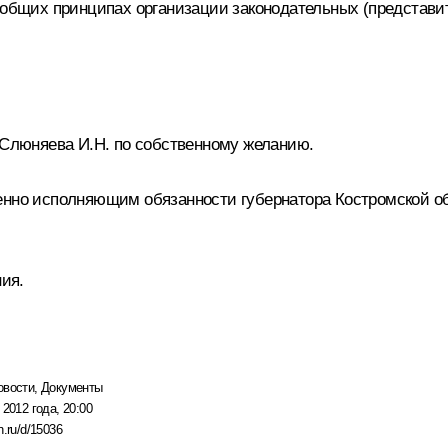
б общих принципах организации законодательных (представи
и Слюняева И.Н. по собственному желанию.
енно исполняющим обязанности губернатора Костромской об
ния.
овости
,
Документы
 2012 года, 20:00
n.ru/d/15036