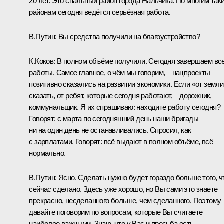
20 лет. Это спальный район города Нальчика. По многим так
районам сегодня ведётся серьёзная работа.
В.Путин:
Вы средства получили на благоустройство?
К.Коков:
В полном объёме получили. Сегодня завершаем вс
работы. Самое главное, о чём мы говорим, – нацпроекты
позитивно сказались на развитии экономики. Если «от земли
сказать, от ребят, которые сегодня работают, – дорожник,
коммунальщик. Я их спрашиваю: находите работу сегодня?
Говорят: с марта по сегодняшний день наши бригады
ни на один день не останавливались. Спросил, как
с зарплатами. Говорят: всё выдают в полном объёме, всё
нормально.
В.Путин:
Ясно. Сделать нужно будет гораздо больше того, ч
сейчас сделано. Здесь уже хорошо, но Вы сами это знаете
прекрасно, несделанного больше, чем сделанного. Поэтому
давайте поговорим по вопросам, которые Вы считаете
наиболее важными. Знаю, что у Вас и просьба есть