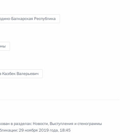
рдино-Балкарская Республика
но-Балкарской Республики
оны
рской Республики Казбеком
в Казбек Валерьевич
бардино-Балкарию,
ован в разделах:
Новости
,
Выступления и стенограммы
 Республику Бурятия
бликации:
29 ноября 2019 года, 18:45