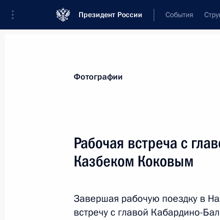
Президент России
События
Стру
Материалы по выбранной теме
Фотографии
Кабардино-Балкарская Республика
Рабочая встреча с гла
Рабочая встреча с главой Кабарди
Казбеком Коковым
Казбеком Коковым
16 декабря 2025 года, 14:05
Завершая рабочую поездку в На
встречу с главой Кабардино-Ба
Заседание президиума Совета по д