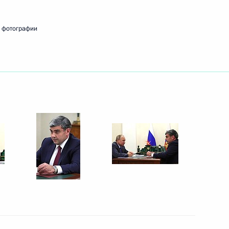
 фотографии
но-Балкарской Республики
ва «Агро 07»