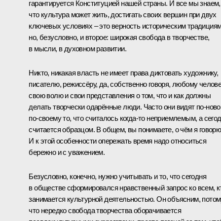
гарантируется Конституцией нашей страны. И все мы знаем,
что культура может жить, достигать своих вершин при двух
ключевых условиях – это верность историческим традициям
но, безусловно, и второе: широкая свобода в творчестве,
в мысли, в духовном развитии.
Никто, никакая власть не имеет права диктовать художнику,
писателю, режиссёру, да, собственно говоря, любому челов
свою волю и свои представления о том, что и как должны
делать творчески одарённые люди. Часто они видят по‑ново
по‑своему то, что считалось когда‑то неприемлемым, а сего
считается образцом. В общем, вы понимаете, о чём я говорю
И к этой особенности опережать время надо относиться
бережно и с уважением.
Безусловно, конечно, нужно учитывать и то, что сегодня
в обществе сформировался нравственный запрос ко всем, к
занимается культурной деятельностью. Он объясним, потом
что нередко свобода творчества оборачивается