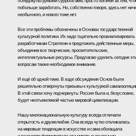
псевдокультурными суррогатами, просто погоней за тем, чт
побольше заработать. Но, собственно говоря, здесь нет нич
необычного, и нового тоже нет.
Все эти проблемы обозначены в Основах государственной
культурной политики. Их надо тщательно проанализировать
разработчикам Стратегии и предложить действенные меры,
объединив все творческие, просветительские,
интеллектуальные ресурсы. Предлагаю уделить сегодня эт
вопросам также необходимое внимание.
И ещё об одной теме. В ходе обсуждения Основ были
решительно отвергнуты призывы к культурной самоизоляци
В этой связи хочу подчеркнуть: Россия была и, безусловно,
будет неотъемлемой частью мировой цивилизации.
Нашу многонациональную культуру всегда отличали
открытость и дружелюбие. Она всегда чутко откликалась
на мировые тенденции в искусстве и сама обогащала
и во многом формировала эти мировые тенденции.