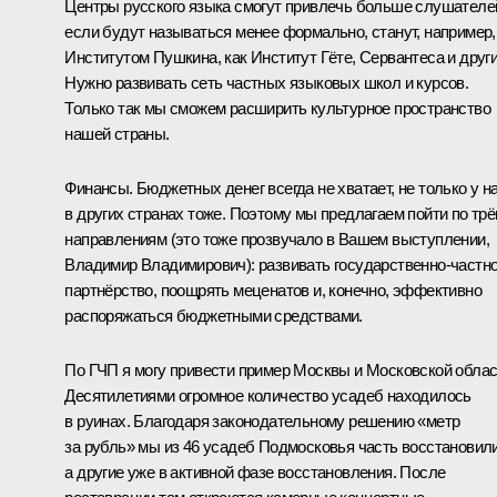
Центры русского языка смогут привлечь больше слушателе
если будут называться менее формально, станут, например,
Институтом Пушкина, как Институт Гёте, Сервантеса и други
Нужно развивать сеть частных языковых школ и курсов.
Только так мы сможем расширить культурное пространство
нашей страны.
Финансы. Бюджетных денег всегда не хватает, не только у на
в других странах тоже. Поэтому мы предлагаем пойти по тр
направлениям (это тоже прозвучало в Вашем выступлении,
Владимир Владимирович): развивать государственно-частн
партнёрство, поощрять меценатов и, конечно, эффективно
распоряжаться бюджетными средствами.
По ГЧП я могу привести пример Москвы и Московской облас
Десятилетиями огромное количество усадеб находилось
в руинах. Благодаря законодательному решению «метр
за рубль» мы из 46 усадеб Подмосковья часть восстановили
а другие уже в активной фазе восстановления. После