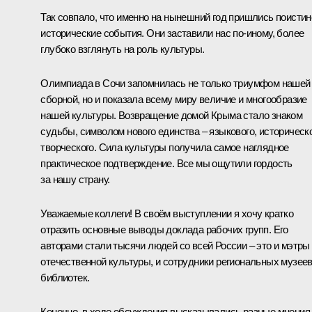
Так совпало, что именно на нынешний год пришлись поистин
исторические события. Они заставили нас по‑иному, более
глубоко взглянуть на роль культуры.
Олимпиада в Сочи запомнилась не только триумфом нашей
сборной, но и показала всему миру величие и многообразие
нашей культуры. Возвращение домой Крыма стало знаком
судьбы, символом нового единства – языкового, историческо
творческого. Сила культуры получила самое наглядное
практическое подтверждение. Все мы ощутили гордость
за нашу страну.
Уважаемые коллеги! В своём выступлении я хочу кратко
отразить основные выводы доклада рабочих групп. Его
авторами стали тысячи людей со всей России – это и мэтры
отечественной культуры, и сотрудники региональных музеев
библиотек.
Конечно, в ходе обсуждения высказывались разные мнения