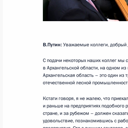
Встреча с главой института разви
22 сентября 2022 года, 16:00
В.Путин:
Уважаемые коллеги, добрый 
Встреча с главой института разви
С подачи некоторых наших коллег мы с
24 августа 2021 года, 20:20
в Архангельской области, на одном из 
Архангельская область – это один из 
отечественной лесной промышленност
Встреча с главой института разви
Кстати говоря, я не жалею, что приеха
6 августа 2020 года, 13:20
и раньше на предприятиях подобного р
стране, и за рубежом – должен сказать
удовольствие, познакомившись с рабо