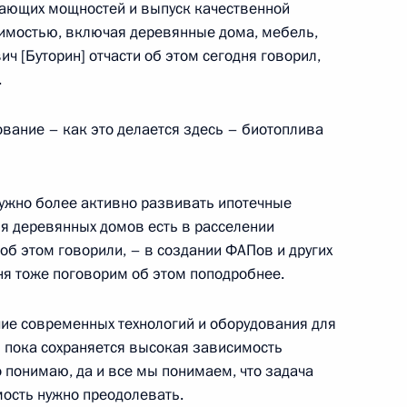
ающих мощностей и выпуск качественной
оимостью, включая деревянные дома, мебель,
ч [Буторин] отчасти об этом сегодня говорил,
.
ической культуры и спорта
ование – как это делается здесь – биотоплива
нужно более активно развивать ипотечные
ва
я деревянных домов есть в расселении
об этом говорили, – в создании ФАПов и других
ня тоже поговорим об этом поподробнее.
чие современных технологий и оборудования для
кею с мячом
ь пока сохраняется высокая зависимость
 понимаю, да и все мы понимаем, что задача
имость нужно преодолевать.