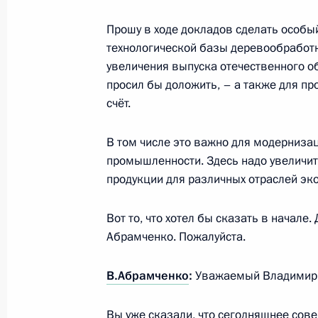
Прошу в ходе докладов сделать особы
Показа
технологической базы деревообработки
увеличения выпуска отечественного о
просил бы доложить, – а также для п
счёт.
Встреча с военнослужащими Во
В том числе это важно для модерниз
26 июля 2026 года
промышленности. Здесь надо увеличит
продукции для различных отраслей эк
Вот то, что хотел бы сказать в начал
Абрамченко. Пожалуйста.
Разделы сайта
Информацион
Президента
ресурсы
В.Абрамченко
:
Уважаемый Владимир 
России
Президента Ро
События
Президент России
Вы уже сказали, что сегодняшнее сов