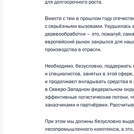
для долгосрочного роста.
отношениям
13 июля 2018 года, 17:00
Вместе с тем в прошлом году отечес
с серьёзными вызовами. Ухудшилась 
деревообработки – это, пожалуй, сама
европейский рынок закрылся для наши
Совещание о подготовке к универс
производства в отрасли.
1 марта 2017 года, 10:00
Необходимо, безусловно, поддержат
и специалистов, занятых в этой сфере
и продолжают вкладывать средства в г
Совещание с членами Правительст
в Северо-Западном федеральном округ
1 февраля 2017 года, 17:50
эффективные логистические потоки, ч
заказчиками и партнёрами. Рассчитыв
Виталий Мутко назначен Заместит
При этом мы должны безусловно выде
Правительства
лесопромышленного комплекса, а это,