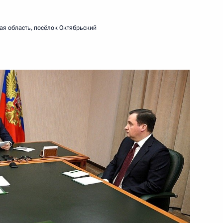
м «ДОМ.РФ» Виталием Мутко
ая область, посёлок Октябрьский
м «ДОМ.РФ» Виталием Мутко
м «ДОМ.РФ» Виталием Мутко
ышленного комплекса