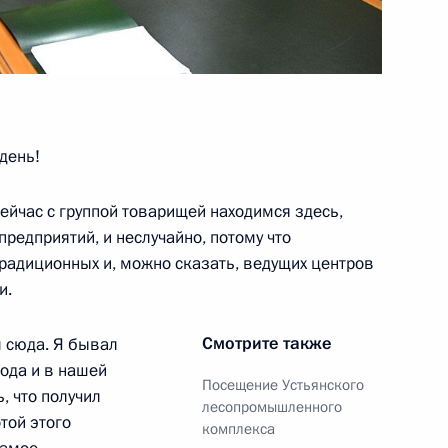
тия «ДОМ.РФ» Виталием Мутко
день!
тия «ДОМ.РФ» Виталием Мутко
ейчас с группой товарищей находимся здесь,
предприятий, и неслучайно, потому что
традиционных и, можно сказать, ведущих центров
и.
тия «ДОМ.РФ» Виталием Мутко
Смотрите также
л сюда. Я бывал
ода и в нашей
Посещение Устьянского
, что получил
лесопромышленного
той этого
комплекса