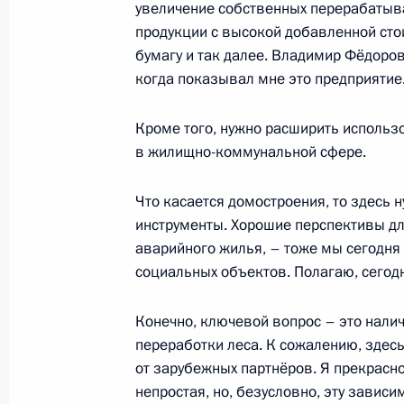
увеличение собственных перерабатыв
19 октября 2016 года, 18:35
продукции с высокой добавленной ст
бумагу и так далее. Владимир Фёдорови
когда показывал мне это предприятие
Заседание Совета по развитию физ
Кроме того, нужно расширить использ
22 апреля 2016 года, 16:30
в жилищно-коммунальной сфере.
Что касается домостроения, то здесь 
Совещание с членами Правительст
инструменты. Хорошие перспективы дл
16 марта 2016 года, 16:10
аварийного жилья, – тоже мы сегодня 
социальных объектов. Полагаю, сегод
Конечно, ключевой вопрос – это нали
Встреча со сборной России по хок
переработки леса. К сожалению, здес
18 февраля 2016 года, 17:15
от зарубежных партнёров. Я прекрасно
непростая, но, безусловно, эту завис