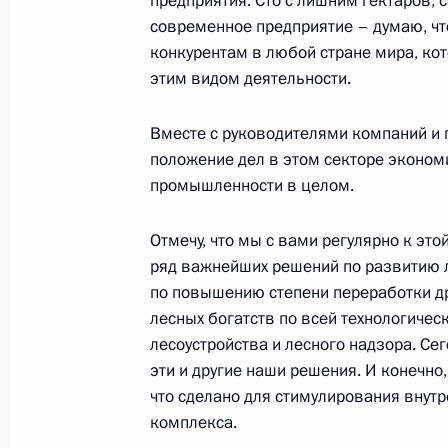
предприятия. Сто с лишним гектаров, 
Заседание рабочей группы Госсове
современное предприятие – думаю, чт
«Строительство, жилищно-коммунал
конкурентам в любой стране мира, ко
среда»
этим видом деятельности.
3 июня 2020 года, 12:00
Вместе с руководителями компаний и
положение дел в этом секторе эконом
Заседание Совета по межнациона
промышленности в целом.
29 ноября 2019 года, 18:20
Отмечу, что мы с вами регулярно к это
ряд важнейших решений по развитию
по повышению степени переработки д
Совещание о жилищном обеспечени
лесных богатств по всей технологиче
в ходе паводка в Иркутской област
лесоустройства и лесного надзора. Се
эти и другие наши решения. И конечно,
2 сентября 2019 года, 15:15
что сделано для стимулирования внут
комплекса.