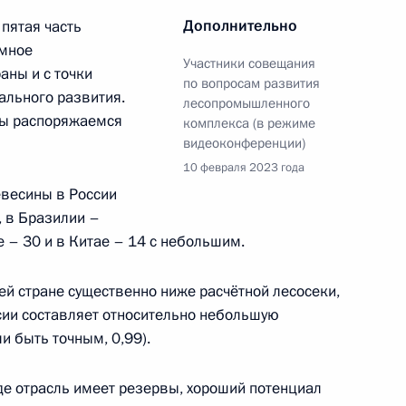
ии Госсовета по вопросу
Дополнительно
 пятая часть
в
омное
Участники совещания
аны и с точки
по вопросам развития
иального развития.
лесопромышленного
мы распоряжаемся
комплекса (в режиме
видеоконференции)
ва
10 февраля 2023 года
евесины в России
 в Бразилии –
 – 30 и в Китае – 14 с небольшим.
й Мутко посетили
й стране существенно ниже расчётной лесосеки,
сии составляет относительно небольшую
и быть точным, 0,99).
де отрасль имеет резервы, хороший потенциал
 межнациональным