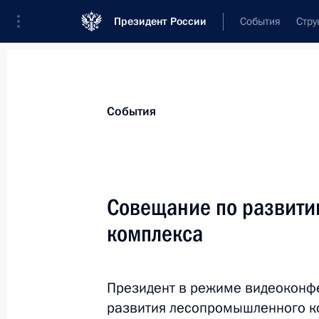
Президент России
События
Стру
Материалы по выбранной персоне
События
Мутко
,
Виталий
Леонтьевич
генеральный директор ПАО «ДОМ.РФ»
Совещание по развит
комплекса
Лента событий
Президент в режиме видеоконф
развития лесопромышленного к