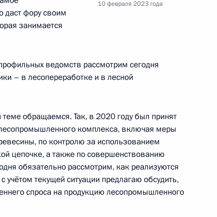
самое
та по направлению
10 февраля 2023 года
о даст фору своим
ьное хозяйство, городская
торая занимается
 профильных ведомств рассмотрим сегодня
ики – в лесопереработке и в лесной
льным отношениям
й теме обращаемся. Так, в 2020 году был принят
 лесопромышленного комплекса, включая меры
ревесины, по контролю за использованием
и граждан, пострадавших
ской цепочке, а также по совершенствованию
и
годня обязательно рассмотрим, как реализуются
 с учётом текущей ситуации предлагаю обсудить,
реннего спроса на продукцию лесопромышленного