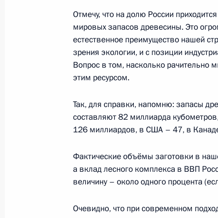
Заседание консультативной комисс
Отмечу, что на долю России приходится
реализации национальных проекто
мировых запасов древесины. Это огр
6 июня 2019 года, 19:30
естественное преимущество нашей стр
зрения экологии, и с позиции индустр
Вопрос в том, насколько рачительно 
этим ресурсом.
Совещание с членами Правительст
4 июня 2019 года, 17:00
Так, для справки, напомню: запасы др
составляют 82 миллиарда кубометров,
126 миллиардов, в США – 47, в Канаде
Магомедсалам Магомедов и Витали
Московский дом национальностей
Фактические объёмы заготовки в наше
а вклад лесного комплекса в ВВП Рос
25 января 2019 года, 20:30
величину – около одного процента (есл
Очевидно, что при современном подхо
Заседание президиума Совета по