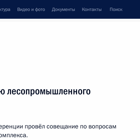
ктура
Видео и фото
Документы
Контакты
Поиск
Все персоны
ию лесопромышленного
Подписаться на ленту
еренции провёл совещание по вопросам
омплекса.