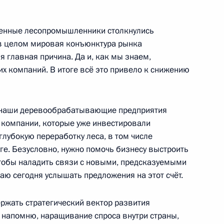
твенные лесопромышленники столкнулись
в целом мировая конъюнктура рынка
я главная причина. Да и, как мы знаем,
х компаний. В итоге всё это привело к снижению
иаде 2019 года
ь наши деревообрабатывающие предприятия
, компании, которые уже инвестировали
лубокую переработку леса, в том числе
ва
е. Безусловно, нужно помочь бизнесу выстроить
тобы наладить связи с новыми, предсказуемыми
аю сегодня услышать предложения на этот счёт.
елем Председателя
ржать стратегический вектор развития
 напомню, наращивание спроса внутри страны,