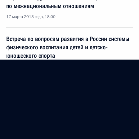
по межнациональным отношениям
17 марта 2013 года, 18:00
Встреча по вопросам развития в России системы
физического воспитания детей и детско-
юношеского спорта
13 марта 2013 года, 18:15
Совещание по итогам осмотра олимпийских
объектов в Сочи
7 февраля 2013 года, 19:30
Встреча с Виталием Мутко и Владимиром
Лукиным