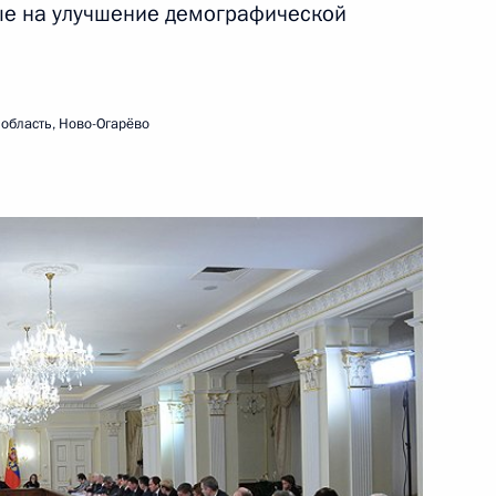
ые на улучшение демографической
ть следующие материалы
ва
область, Ново-Огарёво
ва
ещания с членами