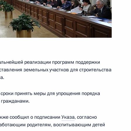
ва
ва
дальнейшей реализации программ поддержки
оставления земельных участков для строительства
а.
росам
 сроки принять меры для упрощения порядка
и гражданами.
также сообщил о подписании
Указа
, согласно
работающим родителям, воспитывающим детей
ва