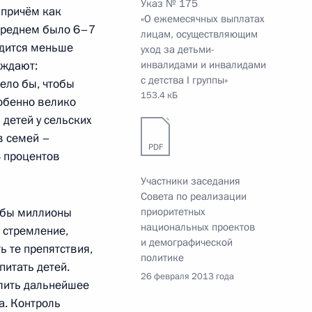
Указ № 175
 причём как
«О ежемесячных выплатах
в среднем было 6–7
лицам, осуществляющим
ходится меньше
уход за детьми-
рждают:
инвалидами и инвалидами
ЖКХ
с детства I группы»
ело бы, чтобы
153.4 кБ
собенно велико
детей у сельских
в семей –
PDF
3 процентов
телем Председателя
Участники заседания
 и помощником Президента
Совета по реализации
тобы миллионы
приоритетных
национальных проектов
 стремление,
и демографической
ь те препятствия,
политике
итать детей.
26 февраля 2013 года
лить дальнейшее
приоритетных нацпроектов
а. Контроль