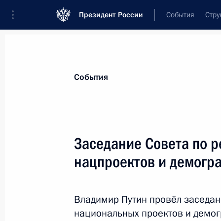
Президент России
События
Стру
Материалы по выбранной персоне
События
Шувалов
,
Игорь
Иванович
председатель Государственной корпор
Заседание Совета по 
нацпроектов и демогр
Лента событий
Владимир Путин провёл заседан
национальных проектов и демог