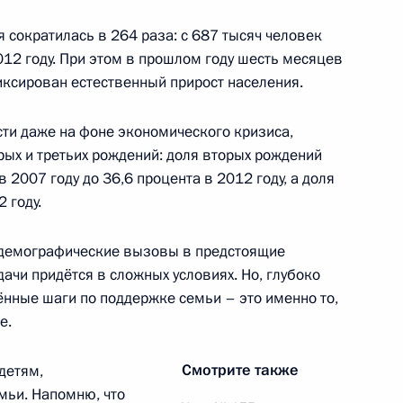
едания наблюдательного
я сократилась в 264 раза: с 687 тысяч человек
ра по футболу 2018 года
2012 году. При этом в прошлом году шесть месяцев
иксирован естественный прирост населения.
ти даже на фоне экономического кризиса,
рых и третьих рождений: доля вторых рождений
ва
 2007 году до 36,6 процента в 2012 году, а доля
2 году.
 демографические вызовы в предстоящие
ва
ачи придётся в сложных условиях. Но, глубоко
нные шаги по поддержке семьи – это именно то,
е.
Смотрите также
детям,
ва
мьи. Напомню, что