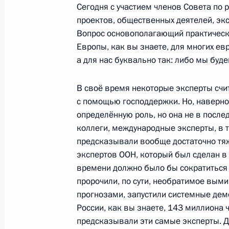
Сегодня с участием членов Совета по
проектов, общественных деятелей, эк
Вопрос основополагающий практически
Расширенное заседание Коллегии 
Европы, как вы знаете, для многих евр
службы
а для нас буквально так: либо мы будем
20 ноября 2015 года, 11:30
В своё время некоторые эксперты счи
с помощью господдержки. Но, наверно
Совещание с членами Правительст
определённую роль, но она не в посл
коллеги, международные эксперты, в 
1 апреля 2015 года, 14:30
предсказывали вообще достаточно тяж
экспертов ООН, который был сделан в 
времени должно было бы сократиться 
Совещание с членами Правительст
пророчили, по сути, необратимое вым
прогнозами, запустили системные дем
21 января 2015 года, 16:00
России, как вы знаете, 143 миллиона 
предсказывали эти самые эксперты. Д