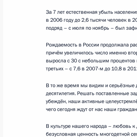
Перечень поручений по итогам зас
За 7 лет естественная убыль населени
совета оргкомитета чемпионата ми
в 2006 году до 2,6 тысячи человек в 
22 ноября 2014 года, 15:00
подряд – с июля по ноябрь – был заф
Рождаемость в России продолжала рас
причём увеличилось число именно вто
Совещание с членами Правительст
выросла с 30 с небольшим процентов в
3 октября 2014 года, 17:20
третьих – с 7,6 в 2007-м до 10,8 в 201
В то же время мы видим и серьёзные
Совещание с членами Правительст
десятилетия. Решать поставленные зад
убеждён, наши активные целеустремлё
12 февраля 2014 года, 17:30
чего сегодня ждут от нас наши граждан
В культуре нашего народа – любовь к 
Совещание с членами Правительст
безусловная ценность многодетной се