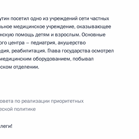
тин посетил одно из учреждений сети частных
фильное медицинское учреждение, оказывающее
нскую помощь детям и взрослым. Основные
ва
го центра – педиатрия, акушерство
едия, реабилитация. Глава государства осмотрел
емедицинским оборудованием, побывал
еском отделении.
та и правительственной
ности дорожного движения
Совета по реализации приоритетных
еской политике
ва
леги!