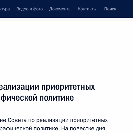
ктура
Видео и фото
Документы
Контакты
Поиск
Все персоны
ации развития «ВЭБ.РФ»
реализации приоритетных
афической политике
Подписаться на ленту
ие Совета по реализации приоритетных
рафической политике. На повестке дня