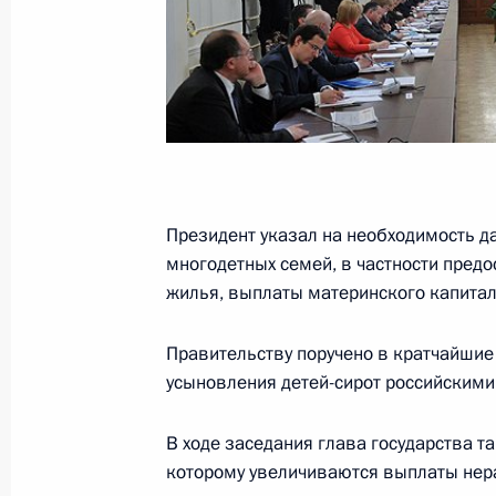
Совещание с членами Правительст
29 июня 2016 года, 14:50
Совещание с членами Правительст
Президент указал на необходимость 
30 марта 2016 года, 15:25
многодетных семей, в частности пред
жилья, выплаты материнского капитал
Совещание по экономическим воп
Правительству поручено в кратчайшие
усыновления детей-сирот российским
11 марта 2016 года, 07:00
В ходе заседания глава государства 
которому увеличиваются выплаты не
Совещание с членами Правительст