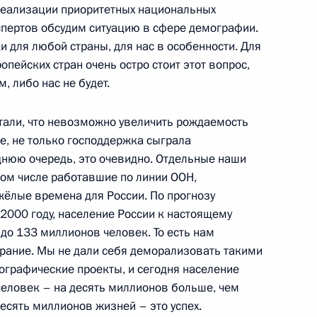
 реализации приоритетных национальных
спертов обсудим ситуацию в сфере демографии.
 для любой страны, для нас в особенности. Для
Федеральной налоговой
опейских стран очень остро стоит этот вопрос,
, либо нас не будет.
тали, что невозможно увеличить рождаемость
е, не только господдержка сыграла
ва
еднюю очередь, это очевидно. Отдельные наши
том числе работавшие по линии ООН,
ёлые времена для России. По прогнозу
2000 году, население России к настоящему
до 133 миллионов человек. То есть нам
ва
ирание. Мы не дали себя деморализовать такими
ографические проекты, и сегодня население
человек – на десять миллионов больше, чем
есять миллионов жизней – это успех.