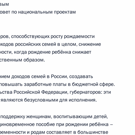
евым
Совет по национальным проектам
едседателя Правительства
оров, способствующих росту рождаемости
оходов российских семей в целом, снижение
ости, когда рождение ребёнка снижает
ественным образом.
ием доходов семей в России, создавать
о рынка
повышать заработные платы в бюджетной сфере.
ства Российской Федерации, губернаторов: эти
и являются безусловными для исполнения.
 поддержку женщинам, воспитывающим детей,
та о предоставлении доклада
диновременное пособие при рождении ребёнка –
раструктуры для проведения
еременности и родам составляет в большинстве