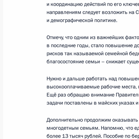
и координацию действий по его ключ
26 февраля 2013 года, 21:30
направлениям следует возложить на 
и демографической политике.
Встреча с Первым заместителем Пр
Отмечу, что одним из важнейших факт
в последние годы, стало повышение д
Игорем Шуваловым
рисков так называемой семейной бедн
18 февраля 2013 года, 17:30
благосостояние семьи – снижает сущ
Нужно и дальше работать над повышен
Совещание по развитию фондовог
высокооплачиваемые рабочие места, 
Ещё раз обращаю внимание Правитель
25 января 2013 года, 17:15
задачи поставлены в майских указах 
Дополнительно продолжим оказывать
Об исполнении поручения Президен
многодетным семьям. Напомню, что е
о ходе строительстве объектов инф
более 13 тысяч рублей. Пособие по б