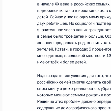
в начале XX века в российских семьях,
29 января 2014 года, 15:35
в дворянских, так и в крестьянских, 
детей. Сейчас у нас на одну маму при
двух ребятишек. Но социологи подтве
Заседание Госсовета по вопросам 
значительное число наших граждан хот
в семье было трое детей и больше. О
31 мая 2013 года, 17:20
желание продолжать род, воспитывать 
жителей. Кстати, в городах 5 проценто
многодетные; в сельской местности 1
Рабочая встреча с Первым замести
имеют трёх и более детей.
Правительства Игорем Шуваловым
Эльвирой Набиуллиной
Надо создать все условия для того, ч
23 апреля 2013 года, 10:15
российских семей смогли сделать своё
свою мечту о детях реальностью, убрат
которые мешают семьям рожать и восп
Решение этих проблем должно опреде
Заседание Совета по реализации 
содержание демографического проект
и демографической политике