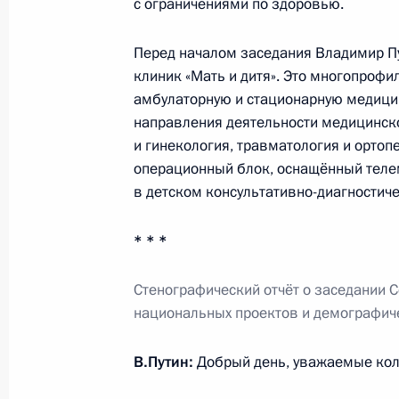
с ограничениями по здоровью.
10 февраля 2016 года, 18:00
Перед началом заседания Владимир Пу
клиник «Мать и дитя». Это многопро
амбулаторную и стационарную медици
Совещание с членами Правительст
направления деятельности медицинско
27 января 2016 года, 14:00
и гинекология, травматология и ортоп
операционный блок, оснащённый тел
в детском консультативно-диагностич
Заседание рабочей группы Госсове
комиссии по обеспечению безопас
* * *
25 декабря 2015 года, 15:30
Стенографический отчёт о заседании 
национальных проектов и демографич
Совещание с членами Правительст
В.Путин:
Добрый день, уважаемые кол
9 декабря 2015 года, 17:45