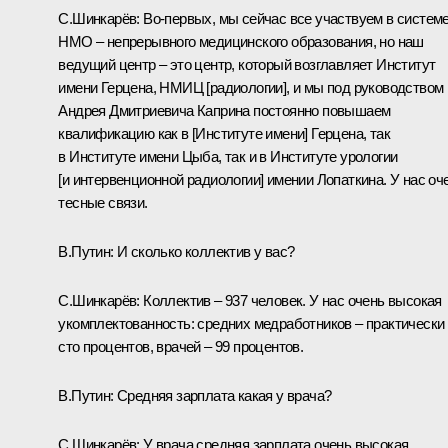
С.Шинкарёв:
Во-первых, мы сейчас все участвуем в систем
НМО – непрерывного медицинского образования, но наш
ведущий центр – это центр, который возглавляет Институт
имени Герцена, НМИЦ [радиологии], и мы под руководством
Андрея Дмитриевича Каприна постоянно повышаем
квалификацию как в [Институте имени] Герцена, так
в Институте имени Цыба, так и в Институте урологии
[и интервенционной радиологии] имении Лопаткина. У нас оч
тесные связи.
В.Путин:
И сколько коллектив у вас?
С.Шинкарёв:
Коллектив – 937 человек. У нас очень высокая
укомплектованность: средних медработников – практически
сто процентов, врачей – 99 процентов.
В.Путин:
Средняя зарплата какая у врача?
С.Шинкарёв:
У врача средняя зарплата очень высокая,