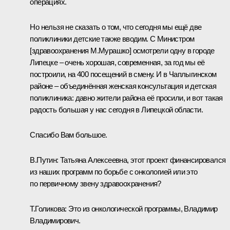
операциях.
Но нельзя не сказать о том, что сегодня мы ещё две
поликлиники детские также вводим. С Министром
[здравоохранения М.Мурашко] осмотрели одну в городе
Липецке – очень хорошая, современная, за год мы её
построили, на 400 посещений в смену. И в Чаплыгинском
районе – объединённая женская консультация и детская
поликлиника: давно жители района её просили, и вот такая
радость большая у нас сегодня в Липецкой области.
Спасибо Вам большое.
В.Путин:
Татьяна Алексеевна, этот проект финансировался
из наших программ по борьбе с онкологией или это
по первичному звену здравоохранения?
Т.Голикова
:
Это из онкологической программы, Владимир
Владимирович.