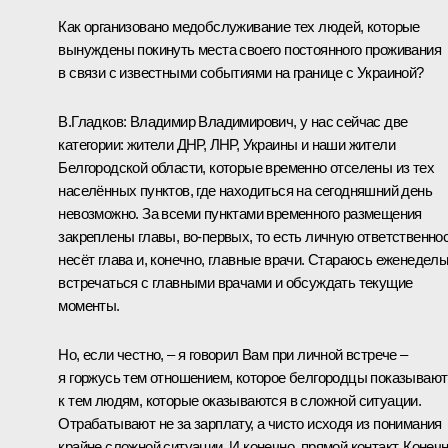
Как организовано медобслуживание тех людей, которые
вынуждены покинуть места своего постоянного проживания
в связи с известными событиями на границе с Украиной?
В.Гладков:
Владимир Владимирович, у нас сейчас две
категории: жители ДНР, ЛНР, Украины и наши жители
Белгородской области, которые временно отселены из тех
населённых пунктов, где находиться на сегодняшний день
невозможно. За всеми пунктами временного размещения
закреплены главы, во-первых, то есть личную ответственно
несёт глава и, конечно, главные врачи. Стараюсь еженедель
встречаться с главными врачами и обсуждать текущие
моменты.
Но, если честно, – я говорил Вам при личной встрече –
я горжусь тем отношением, которое белгородцы показывают
к тем людям, которые оказываются в сложной ситуации.
Отрабатывают не за зарплату, а чисто исходя из понимания
крайне сложной ситуации. И конечно, прямой контакт. Конечн