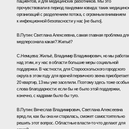
пациентов, и для медицинских работников. Мы это
прочувствовали в период пандемии ковида: таких медицинс
организаций с разделением потока, с огромным вниманием
к инфекционной безопасности у нас [не было].
В.Путин:
Светлана Алексеевна, самая главная проблема дл
медперсонала какая? Жильё?
С.Немцева:
Жильё, Владимир Владимирович, но мы работа
над этим, и у нас в области большие меры социальной
поддержки. В частности, для Старооскольского городского
округа в этом году для врачей первичного звена приобретае
20 квартир, 13 мы уже заселили. Поэтому здесь тоже особы
слова благодарности: если бы не было этой поддержки,
конечно, с кадрами было бы туго.
В.Путин:
Вячеслав Владимирович, Светлана Алексеевна
вряд ли, как бы она ни старалась, сможет самостоятельно
решить этот вопрос. Областные власти-то что делают для