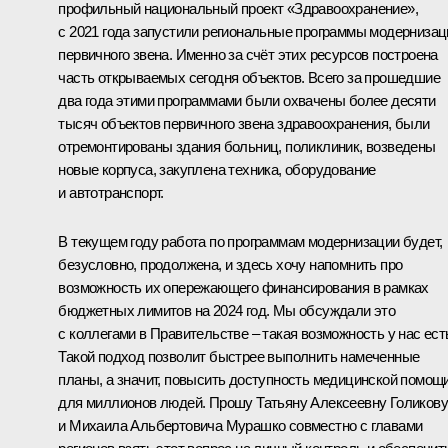
профильный национальный проект «Здравоохранение»,
с 2021 года запустили региональные программы модернизац
первичного звена. Именно за счёт этих ресурсов построена
часть открываемых сегодня объектов. Всего за прошедшие
два года этими программами были охвачены более десяти
тысяч объектов первичного звена здравоохранения, были
отремонтированы здания больниц, поликлиник, возведены
новые корпуса, закуплена техника, оборудование
и автотранспорт.
В текущем году работа по программам модернизации будет,
безусловно, продолжена, и здесь хочу напомнить про
возможность их опережающего финансирования в рамках
бюджетных лимитов на 2024 год. Мы обсуждали это
с коллегами в Правительстве – такая возможность у нас ест
Такой подход позволит быстрее выполнить намеченные
планы, а значит, повысить доступность медицинской помощ
для миллионов людей. Прошу Татьяну Алексеевну Голикову
и Михаила Альбертовича Мурашко совместно с главами