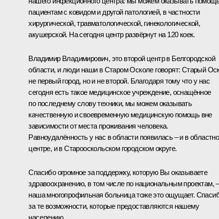
нашего инфекционного центра: мы можем оказывать помощ
пациентам с ковидом и другой патологией, в частности
хирургической, травматологической, гинекологической,
акушерской. На сегодня центр развёрнут на 120 коек.
Владимир Владимирович, это второй центр в Белгородской
области, и люди наши в Старом Осколе говорят: Старый Ос
не первый город, но и не второй. Благодаря тому что у нас
сегодня есть такое медицинское учреждение, оснащённое
по последнему слову техники, мы можем оказывать
качественную и своевременную медицинскую помощь вне
зависимости от места проживания человека.
Равноудалённость у нас в области появилась – и в областн
центре, и в Старооскольском городском округе.
Спасибо огромное за поддержку, которую Вы оказываете
здравоохранению, в том числе по национальным проектам, 
наша многопрофильная больница тоже это ощущает. Спаси
за те возможности, которые предоставляются нашему
населению.