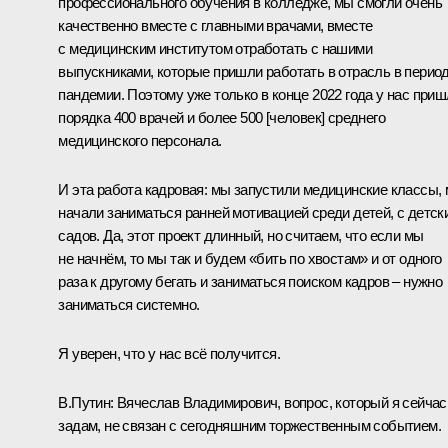
профессионального обучения в колледже, мы смогли очень
качественно вместе с главными врачами, вместе
с медицинским институтом отработать с нашими
выпускниками, которые пришли работать в отрасль в перио
пандемии. Поэтому уже только в конце 2022 года у нас при
порядка 400 врачей и более 500 [человек] среднего
медицинского персонала.
И эта работа кадровая: мы запустили медицинские классы,
начали заниматься ранней мотивацией среди детей, с детск
садов. Да, этот проект длинный, но считаем, что если мы
не начнём, то мы так и будем «бить по хвостам» и от одного
раза к другому бегать и заниматься поиском кадров – нужно
заниматься системно.
Я уверен, что у нас всё получится.
В.Путин:
Вячеслав Владимирович, вопрос, который я сейчас
задам, не связан с сегодняшним торжественным событием.