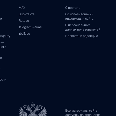
MAX
О портале
ВКонтакте
Об использовании
ии
информации сайта
Rutube
О персональных
Telegram-канал
данных пользователей
YouTube
зиденту
Написать в редакцию
и —
ного
по
—
ссии
Все материалы сайта
доступны по лицензии: