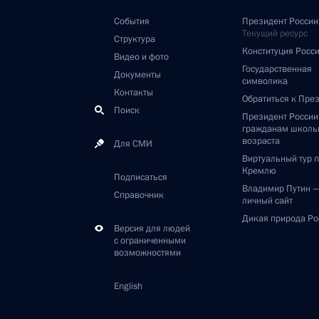
События
Президент России
Текущий ресурс
Структура
Конституция Росс
Видео и фото
Государственная
Документы
символика
Контакты
Обратиться к Пре
Поиск
Президент Росси
гражданам школь
возраста
Для СМИ
Виртуальный тур 
Кремлю
Подписаться
Владимир Путин 
Справочник
личный сайт
Дикая природа Ро
Версия для людей
с ограниченными
возможностями
English