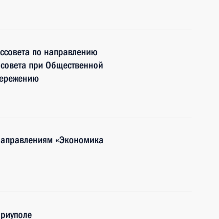
оссовета по направлению
 совета при Общественной
бережению
 направлениям «Экономика
ариуполе