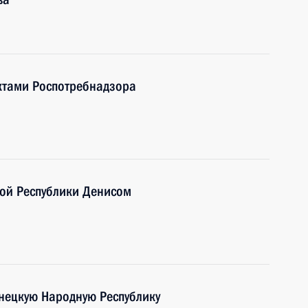
ктами Роспотребнадзора
ной Республики Денисом
нецкую Народную Республику