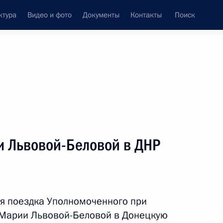
ктура
Видео и фото
Документы
Контакты
Поиск
Все персоны
и Львовой-Беловой в ДНР
Подписаться на ленту
я поездка Уполномоченного при
 Марии Львовой-Беловой в Донецкую