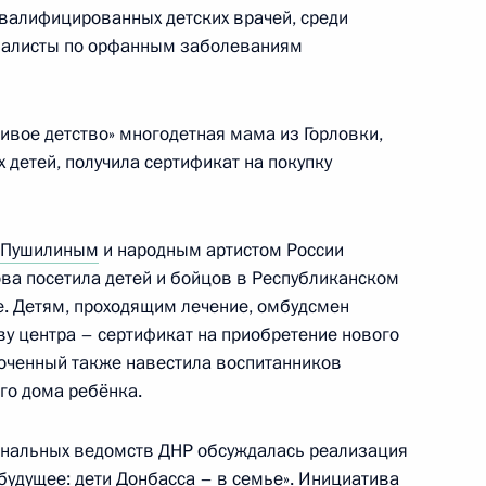
валифицированных детских врачей, среди
циалисты по орфанным заболеваниям
ародной Республики Денисом
ливое детство» многодетная мама из Горловки,
детей, получила сертификат на покупку
ых наград
 Пушилиным
и народным артистом России
ва посетила детей и бойцов в Республиканском
. Детям, проходящим лечение, омбудсмен
ву центра – сертификат на приобретение нового
оченный также навестила воспитанников
Р и ДНР
го дома ребёнка.
ональных ведомств ДНР обсуждалась реализация
будущее: дети Донбасса – в семье». Инициатива