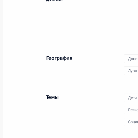
Встреча с военнослужащими Во
26 июля 2026 года
География
Доне
Луга
Разделы сайта
Информацион
Президента
ресурсы
России
Президента Ро
Темы
Дети
События
Президент России
Реги
Текущий ресурс
Структура
Конституция Росс
Видео и фото
Соци
Государственная
Документы
символика
Контакты