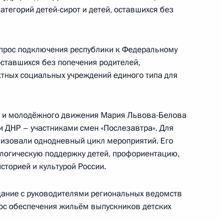
нбасс с гуманитарной
атегорий детей-сирот и детей, оставшихся без
опрос подключения республики к Федеральному
 оставшихся без попечения родителей,
тных социальных учреждений единого типа для
главами ДНР и ЛНР
го и молодёжного движения Мария Львова-Белова
и ДНР – участниками смен «Послезавтра». Для
низовали однодневный цикл мероприятий. Его
логическую поддержку детей, профориентацию,
ии Донецкой и Луганской
сторией и культурой России.
щание с руководителями региональных ведомств
ос обеспечения жильём выпускников детских