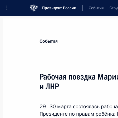
Президент России
События
Стру
Материалы по выбранной персоне
События
Пушилин
,
Денис
Владимирович
глава Донецкой Народной Республики
Рабочая поездка Мари
и ЛНР
Лента событий
29–30 марта состоялась рабоча
Президенте по правам ребёнка