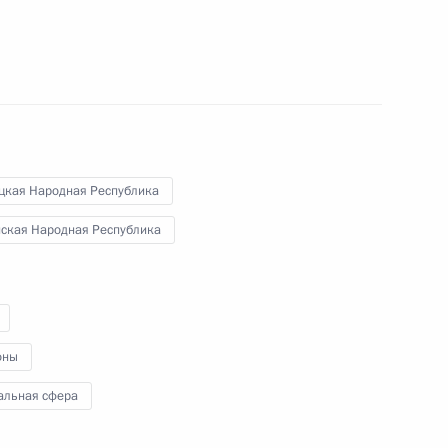
енно-Морского Флота
цкая Народная Республика
нская Народная Республика
ные
Официальные
Правовая и
сетевые ресурсы
техническая
ссии
Президента России
информация
MAX
О портале
оны
ВКонтакте
Об использовании
ии
информации сайта
Rutube
альная сфера
О персональных
Telegram-канал
данных пользователей
YouTube