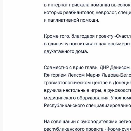
в интернат приехала команда высокок
которых реабилитолог, невролог, спе
Встреча с врио главы Донецкой Н
и паллиативной помощи.
Пушилиным
20 декабря 2022 года, 22:30
Кроме того, благодаря проекту «Счаст
в одиночку воспитывающая восьмерых 
двухэтажного дома.
Церемония вручения государственн
Совместно с врио главы ДНР
Денисом
20 декабря 2022 года, 14:30
Григорием Лепсом Мария Львова-Бело
травматологическом центре в Донецке
вручила настольные игры, а руководст
медицинского оборудования. Уполном
Мария Львова-Белова посетила ЛН
Республиканского специализированно
6 августа 2022 года, 14:00
На совещании с руководителями реги
республиканского проекта «Формируя 