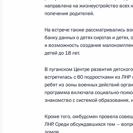
Мария Львова-Белова посетила До
направлена на жизнеустройство всех к
миссией
попечения родителей.
14 июля 2022 года, 20:00
На встрече также рассматривались в
банку данных о детях-сиротах и детях,
и возможность создания малокомплек
Мария Львова-Белова обсудила с 
детей до 18 лет.
актуальные вопросы помощи детям
7 апреля 2022 года, 18:00
В луганском Центре развития детско
встретилась с 60 подростками из ЛНР 
ребят из зоны военных действий орга
программа включала социально-психо
Подписание документов о признан
знакомство с системой образования, и
народных республик
21 февраля 2022 года, 22:40
Кроме того, омбудсмен провела сове
ЛНР. Среди обсуждавшихся тем – вопр
домов.