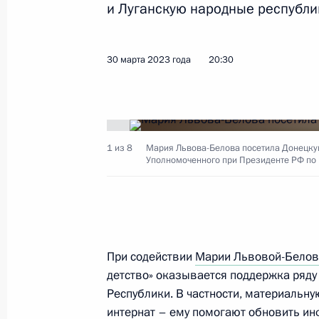
и Луганскую народные республи
Показа
30 марта 2023 года
20:30
Встреча с врио главы ДНР Денисо
6 апреля 2023 года, 13:30
1 из 8
Мария Львова-Белова посетила Донецкую
Рабочая поездка Марии Львовой-Б
Уполномоченного при Президенте РФ по
30 марта 2023 года, 20:30
Рабочая поездка Марии Львовой-Б
При содействии
Марии Львовой-Белов
России, Крым и Севастополь
детство» оказывается поддержка ряд
Республики. В частности, материальн
6 февраля 2023 года, 20:00
интернат – ему помогают обновить ин