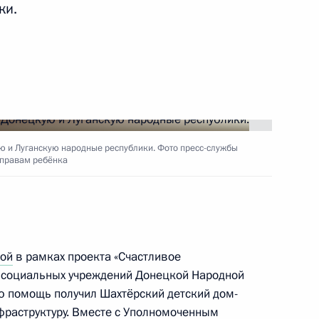
ки.
ть следующие материалы
м Пушилиным
 и Луганскую народные республики. Фото пресс-службы
еловой в ДНР и ЛНР
 правам ребёнка
еловой в новые субъекты
ой
в рамках проекта «Счастливое
у социальных учреждений Донецкой Народной
ую помощь получил Шахтёрский детский дом-
фраструктуру. Вместе с Уполномоченным